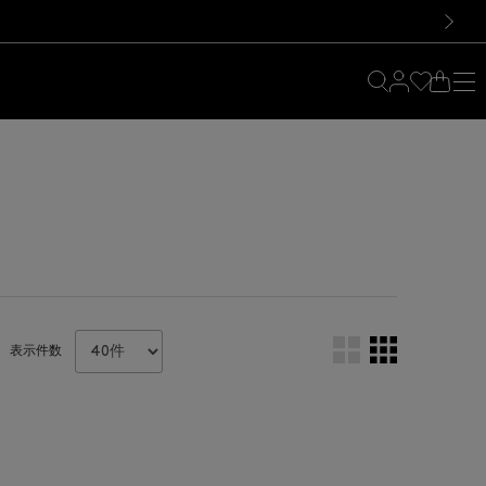
料！お買い物の際は会員登録を！
料！お買い物の際は会員登録を！
）
次の画像
表示件数
。