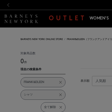
新規登録のお客様も対象！＜M
新規登録のお客様も対象！＜M
前の画像
OUTLET
WOMEN'S
BARNEYS NEW YORK ONLINE STORE
FRANK&EILEEN（フランクアンドアイ
対象商品数
0
件
現在の検索条件
表示順
FRANK&EILEEN
シャツ
全て解除