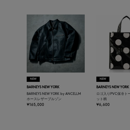
BAGUTTA
BAKUNE
BALENCIAGA
BARBA
BARNEYS NEW YORK
NEW
NEW
BARNEYS NEWYORK
BARNEYS NEW YORK
BARNEYS NEW YORK
BEAUTY
BARNEYS NEW YORK by ANCELLM
ロゴ入りPVC保冷ト
ホースレザーブルゾン
ット柄
¥165,000
¥6,600
BASERANGE
BE.ABLE