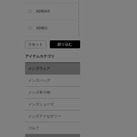
ADIDAS
ADIEU
リセット
絞り込む
ADLIN HUE
アイテムカテゴリ
ADVISORY BOARD
CRYSTALS
メンズウェア
メンズバッグ
AESOP
メンズ革小物
AETA
メンズシューズ
メンズアクセサリー
AKIKO OGAWA.
ゴルフ
ALBERT THURSTON