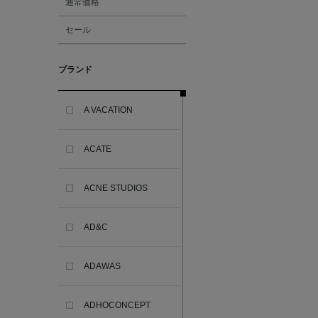
通常価格
セール
ブランド
A VACATION
ACATE
ACNE STUDIOS
AD&C
ADAWAS
ADHOCONCEPT