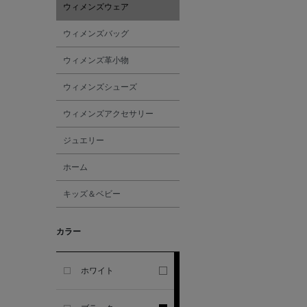
ウィメンズウェア
ALESSANDRO
ウィメンズバッグ
GHERARDI
ウィメンズ革小物
ALL THE WAYS TO SAY
ウィメンズシューズ
ウィメンズアクセサリー
ALPO
ジュエリー
ALTEA
ホーム
キッズ＆ベビー
AMIRI
カラー
AMOMENTO
ANCELLM
ホワイト