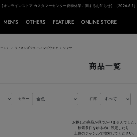
Y BARNEYS＞会員のお客様は11,000円（税込）以上のお買上げで常時送料無
Y BARNEYS＞会員のお客様は11,000円（税込）以上のお買上げで常時送料無
【オンラインストア カスタマーセンター夏季休業に関するお知らせ】（2026.8.7
【夏季休業に伴う返品・交換承り一時停止のお知らせ】（2026.8.5）
熊本県を中心とした地震の影響によるお荷物のお届けについて
【夏季休業に伴う出荷一時停止のお知らせ】(2026.8.7)
【夏季休業に伴う出荷一時停止のお知らせ】(2026.8.7)
【開催中】SUMMER SALEのご案内・ご注意事項
MEN'S
OTHERS
FEATURE
ONLINE STORE
リーン）
ウィメンズウェア,メンズウェア
シャツ
商品一覧
カラー
在庫
お探しの商品が見つかりませんでした
検索条件をゆるめに設定したり、
上位のジャンルで検索してください。