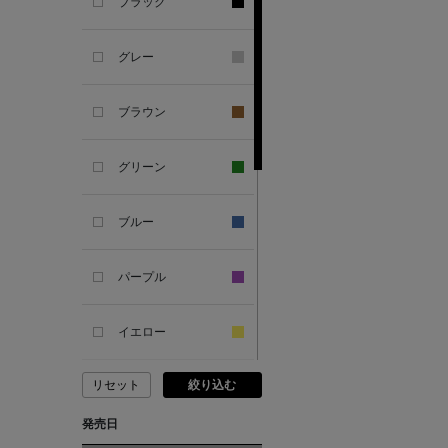
ANCIENT GREEK
ブラック
SANDAL
グレー
ANDERSONS
ブラウン
ANTIPAST
グリーン
ANYA HINDMARCH
ブルー
ARCS LONDON
パープル
ARIANNA
イエロー
ARIZONA LOVE
リセット
絞り込む
ピンク
ARMA
発売日
レッド