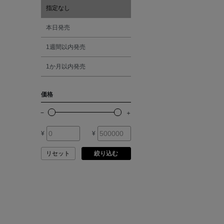
ASAUCE MELER
指定なし
オレンジ
本日発売
ATELIER AMBOISE
1週間以内発売
シルバー
ATELIER EDITION
1か月以内発売
ゴールド
ATHENA NEW YORK
価格
その他
ATHLETICS FTWR
¥
¥
ATTO VANNUCCI
FIRENZE
リセット
絞り込む
AURALEE
AUTRY