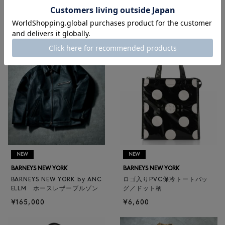
RECOMMEND
NEW
NEW
BARNEYS NEW YORK
BARNEYS NEW YORK
BARNEYS NEW YORK by ANC
ロゴ入りPVC保冷トートバッ
ELLM ホースレザーブルゾン
グ／ドット柄
¥165,000
¥6,600