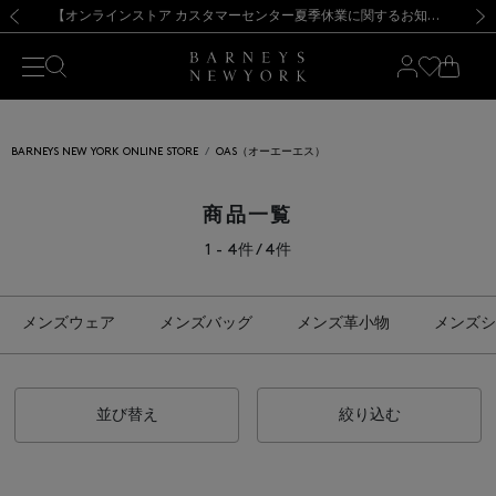
熊本県を中心とした地震の影響によるお荷物のお届けについて
【夏季休業に伴う出荷一時停止のお知らせ】(2026.8.7)
【夏季休業に伴う出荷一時停止のお知らせ】(2026.8.7)
【開催中】SUMMER SALEのご案内・ご注意事項
【オンラインストア カスタマーセンター夏季休業に関するお知らせ】（2026.8.7）
新規登録のお客様も対象！＜MY BARNEYS＞会員のお客様は11,000円（税込）以上のお買上げで常時送料無料！お買い物の際は会員登録を！
【夏季休業に伴う返品・交換承り一時停止のお知らせ】（2026.8.5）
新規登録のお客様も対象！＜MY BARNEYS＞会員のお客様は11,000円（税込）以上のお買上げで常時送料無料！お買い物の際は会員登録を！
前の画像
次の
BARNEYS NEW YORK ONLINE STORE
OAS（オーエーエス）
商品一覧
1 - 4件 / 4件
メンズウェア
メンズバッグ
メンズ革小物
メンズシ
並び替え
絞り込む