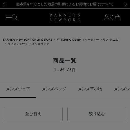
熊本県を中心とした地震の影響によるお荷物のお届けについて
【開催中】SUMMER SALEのご案内・ご注意事項
新規登録のお客様も対象！＜MY BARNEYS＞会員のお客様は11,000円（税込）以上のお買上げで常時送料無料！お買い物の際は会員登録を！
【夏季休業に伴う返品・交換承り一時停止のお知らせ】（2026.8.5）
新規登録のお客様も対象！＜MY BARNEYS＞会員のお客様は11,000円（税込）以上のお買上げで常時送料無料！お買い物の際は会員登録を！
【夏季休業に伴う返品・交換承り一時停止のお知らせ】（2026.8.5）
前の画像
次の
BARNEYS NEW YORK ONLINE STORE
PT TORINO DENIM（ピーティー トリノ デニム）
ウィメンズウェア,メンズウェア
商品一覧
1 - 8件 / 8件
メンズウェア
メンズバッグ
メンズ革小物
メンズシ
並び替え
絞り込む