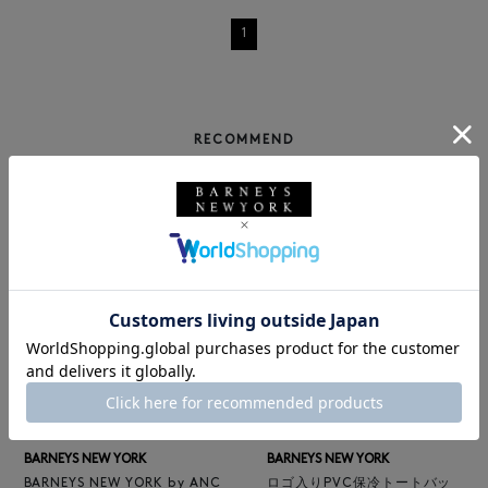
1
RECOMMEND
NEW
NEW
BARNEYS NEW YORK
BARNEYS NEW YORK
BARNEYS NEW YORK by ANC
ロゴ入りPVC保冷トートバッ