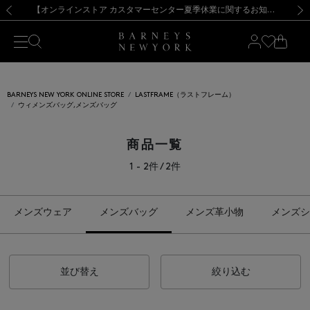
熊本県を中心とした地震の影響によるお荷物のお届けについて
【夏季休業に伴う出荷一時停止のお知らせ】(2026.8.7)
【夏季休業に伴う出荷一時停止のお知らせ】(2026.8.7)
【開催中】SUMMER SALEのご案内・ご注意事項
【オンラインストア カスタマーセンター夏季休業に関するお知らせ】（2026.8.7）
新規登録のお客様も対象！＜MY BARNEYS＞会員のお客様は11,000円（税込）以上のお買上げで常時送料無料！お買い物の際は会員登録を！
【夏季休業に伴う返品・交換承り一時停止のお知らせ】（2026.8.5）
新規登録のお客様も対象！＜MY BARNEYS＞会員のお客様は11,000円（税込）以上のお買上げで常時送料無料！お買い物の際は会員登録を！
前の画像
次の
BARNEYS NEW YORK ONLINE STORE
LASTFRAME（ラストフレーム）
ウィメンズバッグ,メンズバッグ
商品一覧
1 - 2件 / 2件
メンズウェア
メンズバッグ
メンズ革小物
メンズシ
並び替え
絞り込む