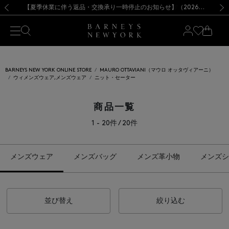
熊本県を中心とした地震の影響によるお荷物のお届けについて
【夏季休業に伴う出荷一時停止のお知らせ】(2026.8.7)
【夏季休業に伴う出荷一時停止のお知らせ】(2026.8.7)
【開催中】SUMMER SALEのご案内・ご注意事項
【オンラインストア カスタマーセンター夏季休業に関するお知らせ】（2026.8.7）
新規登録のお客様も対象！＜MY BARNEYS＞会員のお客様は11,000円（税込）以上のお買上げで常時送料無料！お買い物の際は会員登録を！
【夏季休業に伴う返品・交換承り一時停止のお知らせ】（2026.8.5）
新規登録のお客様も対象！＜MY BARNEYS＞会員のお客様は11,000円（税込）以上のお買上げで常時送料無料！お買い物の際は会員登録を！
前の画像
次の
BARNEYS NEW YORK ONLINE STORE
MAURO OTTAVIANI（マウロ オッタヴィアーニ）
ウィメンズウェア,メンズウェア
ニット・セーター
商品一覧
1 - 20件 / 20件
メンズウェア
メンズバッグ
メンズ革小物
メンズシ
並び替え
絞り込む