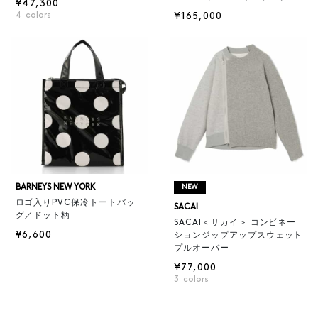
¥47,300
4
colors
¥165,000
BARNEYS NEW YORK
NEW
ロゴ入りPVC保冷トートバッ
SACAI
グ／ドット柄
SACAI＜サカイ＞ コンビネー
¥6,600
ションジップアップスウェット
プルオーバー
¥77,000
3
colors