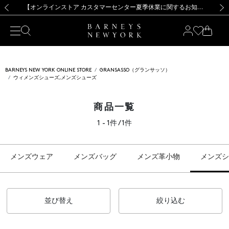
熊本県を中心とした地震の影響によるお荷物のお届けについて
【夏季休業に伴う出荷一時停止のお知らせ】(2026.8.7)
【夏季休業に伴う出荷一時停止のお知らせ】(2026.8.7)
【開催中】SUMMER SALEのご案内・ご注意事項
【オンラインストア カスタマーセンター夏季休業に関するお知らせ】（2026.8.7）
新規登録のお客様も対象！＜MY BARNEYS＞会員のお客様は11,000円（税込）以上のお買上げで常時送料無料！お買い物の際は会員登録を！
【夏季休業に伴う返品・交換承り一時停止のお知らせ】（2026.8.5）
新規登録のお客様も対象！＜MY BARNEYS＞会員のお客様は11,000円（税込）以上のお買上げで常時送料無料！お買い物の際は会員登録を！
前の画像
次の
BARNEYS NEW YORK ONLINE STORE
GRANSASSO（グランサッソ）
ウィメンズシューズ,メンズシューズ
商品一覧
1 - 1件 / 1件
メンズウェア
メンズバッグ
メンズ革小物
メンズシ
並び替え
絞り込む