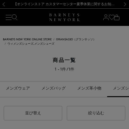
熊本県を中心とした地震の影響によるお荷物のお届けについて
【夏季休業に伴う出荷一時停止のお知らせ】(2026.8.7)
【夏季休業に伴う出荷一時停止のお知らせ】(2026.8.7)
【開催中】SUMMER SALEのご案内・ご注意事項
【オンラインストア カスタマーセンター夏季休業に関するお知らせ】（2026.8.7）
新規登録のお客様も対象！＜MY BARNEYS＞会員のお客様は11,000円（税込）以上のお買上げで常時送料無料！お買い物の際は会員登録を！
【夏季休業に伴う返品・交換承り一時停止のお知らせ】（2026.8.5）
新規登録のお客様も対象！＜MY BARNEYS＞会員のお客様は11,000円（税込）以上のお買上げで常時送料無料！お買い物の際は会員登録を！
前の画像
次の
BARNEYS NEW YORK ONLINE STORE
GRANSASSO（グランサッソ）
ウィメンズシューズ,メンズシューズ
商品一覧
1 - 1件 / 1件
メンズウェア
メンズバッグ
メンズ革小物
メンズシ
並び替え
絞り込む