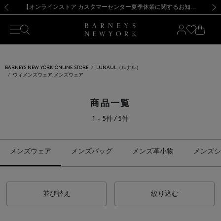
熊本県を中心とした地震の影響によるお荷物のお届けについて
【夏季休業に伴う出荷一時停止のお知らせ】(2026.8.7)
【夏季休業に伴う出荷一時停止のお知らせ】(2026.8.7)
【開催中】SUMMER SALEのご案内・ご注意事項
【オンラインストア カスタマーセンター夏季休業に関するお知らせ】（2026.8.7）
新規登録のお客様も対象！＜MY BARNEYS＞会員のお客様は11,000円（税込）以上のお買上げで常時送料無料！お買い物の際は会員登録を！
【夏季休業に伴う返品・交換承り一時停止のお知らせ】（2026.8.5）
新規登録のお客様も対象！＜MY BARNEYS＞会員のお客様は11,000円（税込）以上のお買上げで常時送料無料！お買い物の際は会員登録を！
前の画像
次の
BARNEYS NEW YORK ONLINE STORE
LUNAUL（ルナル）
ウィメンズウェア,メンズウェア
商品一覧
1 - 5件 / 5件
メンズウェア
メンズバッグ
メンズ革小物
メンズシ
並び替え
絞り込む