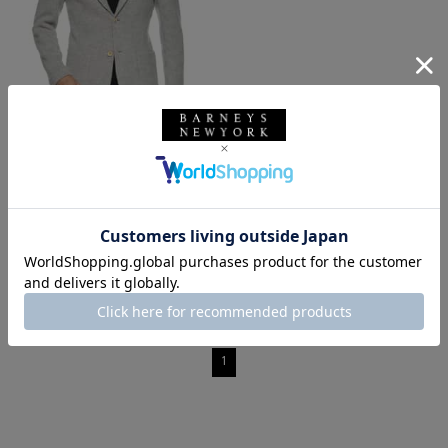
SALE
返品不可
ギフトラッピング不可
LUNAUL
LUNAUL＜ルナル＞ カシミヤテー
ラードジャケット
¥231,000
¥127,050
45% OFF
1