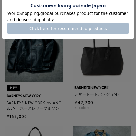
RECOMMEND
BARNEYS NEW YORK
NEW
レザートートバッグ（M）
BARNEYS NEW YORK
¥47,300
BARNEYS NEW YORK by ANC
4
colors
ELLM ホースレザーブルゾン
¥165,000