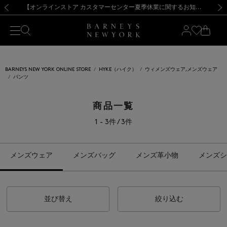
熊本県を中心とした地震の影響によるお荷物のお届けについて
【夏季休業に伴う出荷一時停止のお知らせ】(2026.8.7)
【夏季休業に伴う出荷一時停止のお知らせ】(2026.8.7)
【開催中】SUMMER SALEのご案内・ご注意事項
【オンラインストア カスタマーセンター夏季休業に関するお知らせ】（2026.8.7）
新規登録のお客様も対象！＜MY BARNEYS＞会員のお客様は11,000円（税込）以上のお買上げで常時送料無料！お買い物の際は会員登録を！
【夏季休業に伴う返品・交換承り一時停止のお知らせ】（2026.8.5）
新規登録のお客様も対象！＜MY BARNEYS＞会員のお客様は11,000円（税込）以上のお買上げで常時送料無料！お買い物の際は会員登録を！
前の画像
次の
BARNEYS NEW YORK ONLINE STORE
HYKE（ハイク）
ウィメンズウェア,メンズウェア
パンツ
商品一覧
1 - 3件 / 3件
メンズウェア
メンズバッグ
メンズ革小物
メンズシ
並び替え
絞り込む