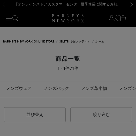
熊本県を中心とした地震の影響によるお荷物のお届けについて
【夏季休業に伴う出荷一時停止のお知らせ】(2026.8.7)
【夏季休業に伴う出荷一時停止のお知らせ】(2026.8.7)
【開催中】SUMMER SALEのご案内・ご注意事項
【オンラインストア カスタマーセンター夏季休業に関するお知らせ】（2026.8.7）
新規登録のお客様も対象！＜MY BARNEYS＞会員のお客様は11,000円（税込）以上のお買上げで常時送料無料！お買い物の際は会員登録を！
【夏季休業に伴う返品・交換承り一時停止のお知らせ】（2026.8.5）
新規登録のお客様も対象！＜MY BARNEYS＞会員のお客様は11,000円（税込）以上のお買上げで常時送料無料！お買い物の際は会員登録を！
前の画像
次の
BARNEYS NEW YORK ONLINE STORE
SELETTI（セレッティ）
ホーム
商品一覧
1 - 1件 / 1件
メンズウェア
メンズバッグ
メンズ革小物
メンズシ
並び替え
絞り込む