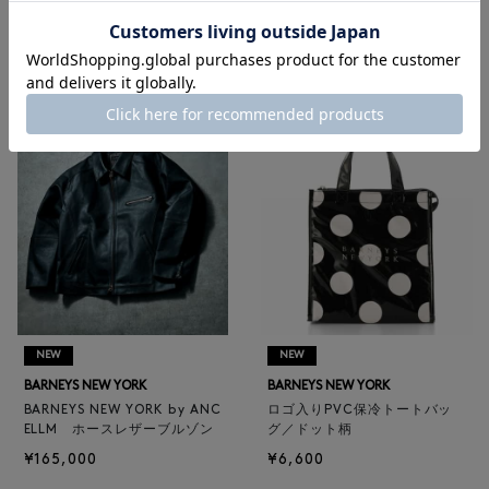
RECOMMEND
NEW
NEW
BARNEYS NEW YORK
BARNEYS NEW YORK
BARNEYS NEW YORK by ANC
ロゴ入りPVC保冷トートバッ
ELLM ホースレザーブルゾン
グ／ドット柄
¥165,000
¥6,600