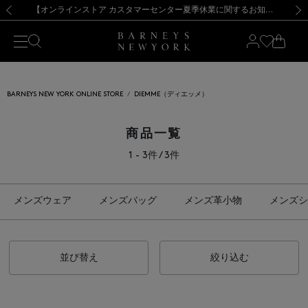
熊本県を中心とした地震の影響によるお荷物のお届けについて
【夏季休業に伴う出荷一時停止のお知らせ】(2026.8.7)
【夏季休業に伴う出荷一時停止のお知らせ】(2026.8.7)
【開催中】SUMMER SALEのご案内・ご注意事項
【オンラインストア カスタマーセンター夏季休業に関するお知らせ】（2026.8.7）
新規登録のお客様も対象！＜MY BARNEYS＞会員のお客様は11,000円（税込）以上のお買上げで常時送料無料！お買い物の際は会員登録を！
【夏季休業に伴う返品・交換承り一時停止のお知らせ】（2026.8.5）
新規登録のお客様も対象！＜MY BARNEYS＞会員のお客様は11,000円（税込）以上のお買上げで常時送料無料！お買い物の際は会員登録を！
前の画像
次の
BARNEYS NEW YORK ONLINE STORE
DIEMME（ディエッメ）
商品一覧
1 - 3件 / 3件
メンズウェア
メンズバッグ
メンズ革小物
メンズシ
並び替え
絞り込む