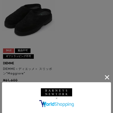
SALE
返品不可
ギフトラッピング不可
DIEMME
DIEMME＜ディエッメ＞ スリッポ
ン"Maggiore"
¥61,600
¥33,880
45% OFF
1