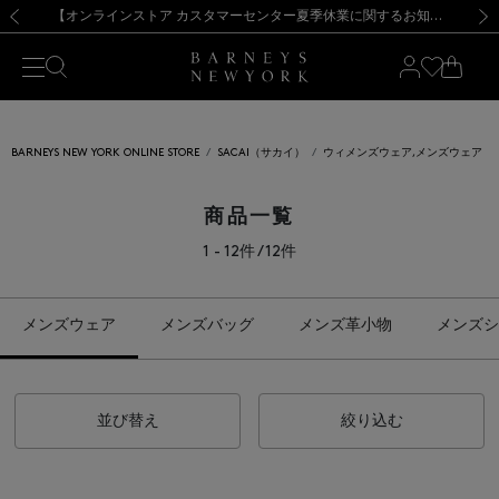
熊本県を中心とした地震の影響によるお荷物のお届けについて
【夏季休業に伴う出荷一時停止のお知らせ】(2026.8.7)
【夏季休業に伴う出荷一時停止のお知らせ】(2026.8.7)
【開催中】SUMMER SALEのご案内・ご注意事項
【オンラインストア カスタマーセンター夏季休業に関するお知らせ】（2026.8.7）
新規登録のお客様も対象！＜MY BARNEYS＞会員のお客様は11,000円（税込）以上のお買上げで常時送料無料！お買い物の際は会員登録を！
【夏季休業に伴う返品・交換承り一時停止のお知らせ】（2026.8.5）
新規登録のお客様も対象！＜MY BARNEYS＞会員のお客様は11,000円（税込）以上のお買上げで常時送料無料！お買い物の際は会員登録を！
前の画像
次の
BARNEYS NEW YORK ONLINE STORE
SACAI（サカイ）
ウィメンズウェア,メンズウェア
商品一覧
1 - 12件 / 12件
メンズウェア
メンズバッグ
メンズ革小物
メンズシ
並び替え
絞り込む