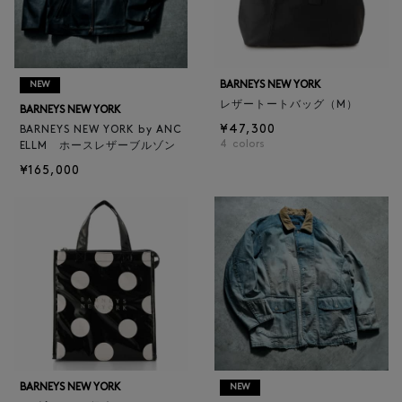
BARNEYS NEW YORK
NEW
レザートートバッグ（M）
BARNEYS NEW YORK
¥47,300
BARNEYS NEW YORK by ANC
4
colors
ELLM ホースレザーブルゾン
¥165,000
BARNEYS NEW YORK
NEW