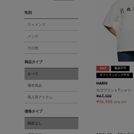
性別
ウィメンズ
メンズ
その他
商品タイプ
SALE
返品不可
すべて
ギフトラッピング不可
MARNI
通常商品
ロゴプリントTシャツ
¥67,100
再入荷アイテム
¥36,905
45% OFF
価格タイプ
指定なし