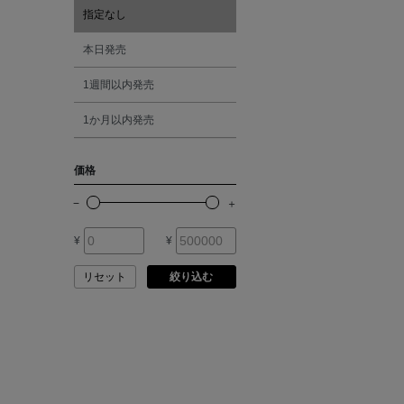
ATELIER AMBOISE
指定なし
オレンジ
本日発売
ATELIER EDITION
1週間以内発売
シルバー
ATHENA NEW YORK
1か月以内発売
ゴールド
ATHLETICS FTWR
価格
その他
ATTO VANNUCCI
FIRENZE
¥
¥
AURALEE
リセット
絞り込む
AUTRY
BAGUTTA