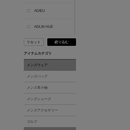
ADIEU
ADLIN HUE
リセット
絞り込む
ADVISORY BOARD
CRYSTALS
アイテムカテゴリ
AESOP
メンズウェア
メンズバッグ
AETA
メンズ革小物
AKIKO OGAWA.
メンズシューズ
メンズアクセサリー
ALBERT THURSTON
ゴルフ
ALESSANDRO