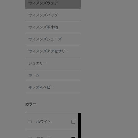
ウィメンズウェア
GHERARDI
ウィメンズバッグ
ALL THE WAYS TO SAY
ウィメンズ革小物
ALPO
ウィメンズシューズ
ウィメンズアクセサリー
ALTEA
ジュエリー
AMIRI
ホーム
キッズ＆ベビー
AMOMENTO
カラー
ANCELLM
ANCIENT GREEK
ホワイト
SANDAL