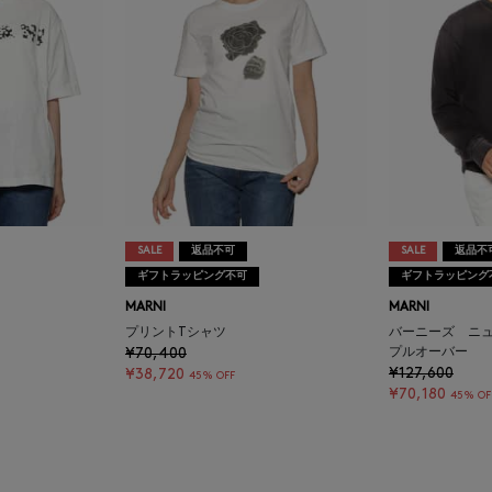
SALE
返品不可
SALE
返品不
ギフトラッピング不可
ギフトラッピング
MARNI
MARNI
プリントTシャツ
バーニーズ ニ
¥70,400
プルオーバー
¥127,600
¥38,720
45% OFF
¥70,180
45% OF