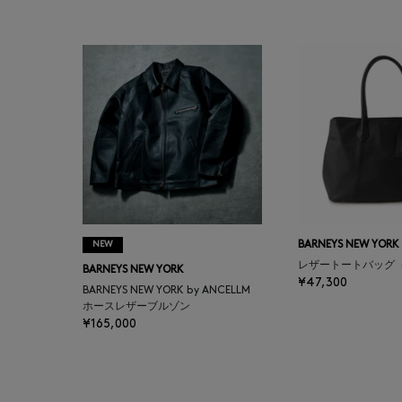
BAKUNE
BALENCIAGA
BARBA
BARNEYS NEW YORK
BARNEYS NEWYORK
BEAUTY
NEW
BARNEYS NEW YORK
レザートートバッグ
BARNEYS NEW YORK
BASERANGE
¥47,300
BARNEYS NEW YORK by ANCELLM
ホースレザーブルゾン
¥165,000
BE.ABLE
BEAUTY:BEAST