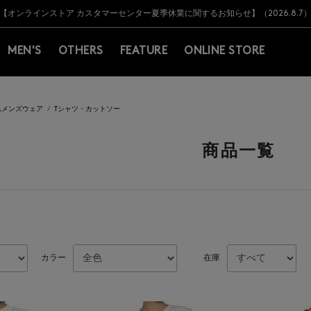
Y BARNEYS＞会員のお客様は11,000円（税込）以上のお買上げで常時送料無
Y BARNEYS＞会員のお客様は11,000円（税込）以上のお買上げで常時送料無
【オンラインストア カスタマーセンター夏季休業に関するお知らせ】（2026.8.7
【夏季休業に伴う返品・交換承り一時停止のお知らせ】（2026.8.5）
熊本県を中心とした地震の影響によるお荷物のお届けについて
【夏季休業に伴う出荷一時停止のお知らせ】(2026.8.7)
【夏季休業に伴う出荷一時停止のお知らせ】(2026.8.7)
【開催中】SUMMER SALEのご案内・ご注意事項
MEN'S
OTHERS
FEATURE
ONLINE STORE
,メンズウェア
Tシャツ・カットソー
商品一覧
カラー
在庫