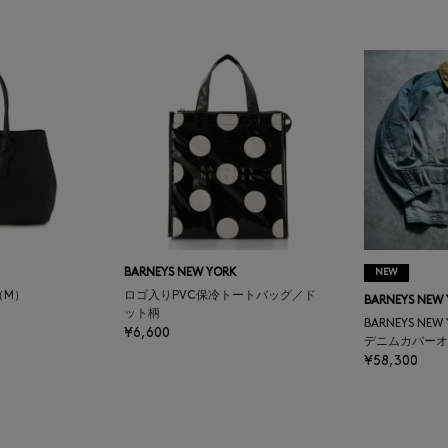
BARNEYS NEW YORK
NEW
（M）
ロゴ入りPVC保冷トートバッグ／ド
BARNEYS NEW
ット柄
BARNEYS NEW
¥6,600
デニムカバーオ
¥58,300