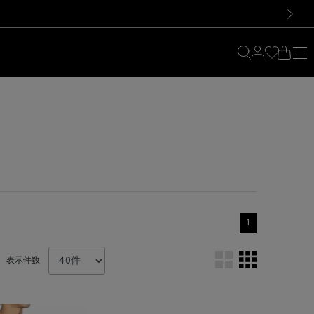
料！お買い物の際は会員登録を！
料！お買い物の際は会員登録を！
）
次の画像
1
表示件数