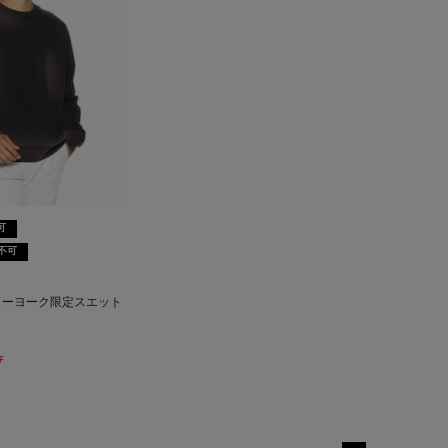
可
不可
ューヨーク限定スエット
F