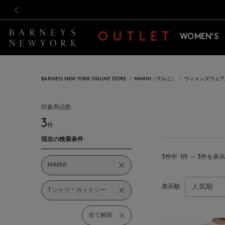
新規登録のお客様も対象！＜M
新規登録のお客様も対象！＜M
前の画像
OUTLET
WOMEN'S
BARNEYS NEW YORK ONLINE STORE
MARNI（マルニ）
ウィメンズウェア
対象商品数
3
件
現在の検索条件
3件中
1件 ～ 3件を表示
MARNI
表示順
Tシャツ・カットソー
全て解除