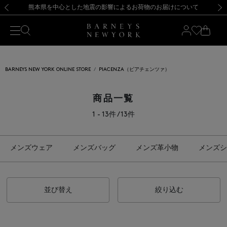
熊本県を中心とした地震の影響によるお荷物のお届けについて
【開催中】SUMMER SALEのご案内・ご注意事項
新規登録のお客様も対象！＜MY BARNEYS＞会員のお客様は11,000円（税込）以上のお買上げで常時送料無料！お買い物の際は会員登録を！
【夏季休業に伴う返品・交換承り一時停止のお知らせ】（2026.8.5）
新規登録のお客様も対象！＜MY BARNEYS＞会員のお客様は11,000円（税込）以上のお買上げで常時送料無料！お買い物の際は会員登録を！
【夏季休業に伴う返品・交換承り一時停止のお知らせ】（2026.8.5）
前の画像
次の
BARNEYS NEW YORK ONLINE STORE
PIACENZA（ピアチェンツァ）
商品一覧
1 - 13件 / 13件
メンズウェア
メンズバッグ
メンズ革小物
メンズシ
並び替え
絞り込む