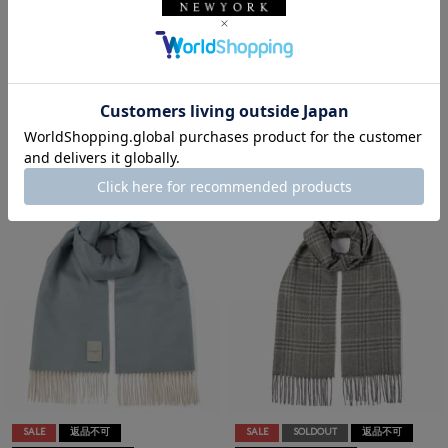
SALE
返品不可
SALE
返品不可
ギフトラッピング不可
ギフトラッピング不可
PIACENZA
PIACENZA
シルクカシミヤ素材パネルスカー
シルクカシミヤ素材パネルスカー
フ（75×170）
フ（75×170）
¥71,500
¥71,500
¥39,325
¥39,325
45% OFF
45% OFF
SALE
返品不可
SALE
SOLDOUT
返品不可