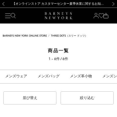
熊本県を中心とした地震の影響によるお荷物のお届けについて
【夏季休業に伴う出荷一時停止のお知らせ】(2026.8.7)
【夏季休業に伴う出荷一時停止のお知らせ】(2026.8.7)
【開催中】SUMMER SALEのご案内・ご注意事項
【オンラインストア カスタマーセンター夏季休業に関するお知らせ】（2026.8.7）
新規登録のお客様も対象！＜MY BARNEYS＞会員のお客様は11,000円（税込）以上のお買上げで常時送料無料！お買い物の際は会員登録を！
【夏季休業に伴う返品・交換承り一時停止のお知らせ】（2026.8.5）
新規登録のお客様も対象！＜MY BARNEYS＞会員のお客様は11,000円（税込）以上のお買上げで常時送料無料！お買い物の際は会員登録を！
前の画像
次の
BARNEYS NEW YORK ONLINE STORE
THREE DOTS（スリー ドッツ）
商品一覧
1 - 6件 / 6件
メンズウェア
メンズバッグ
メンズ革小物
メンズシ
並び替え
絞り込む