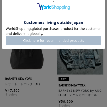
BARNEYS NEW YORK
BARNEYS NEW YORK
BARNEYS NEW YORK by ANC
ロゴ入りPVC保冷トートバッ
ELLM ホースレザーブルゾン
グ／ドット柄
¥165,000
¥6,600
BARNEYS NEW YORK
NEW
レザートートバッグ（M）
BARNEYS NEW YORK
¥47,300
BARNEYS NEW YORK by ANC
4
colors
ELLM デニムカバーオール
¥58,300
2
colors