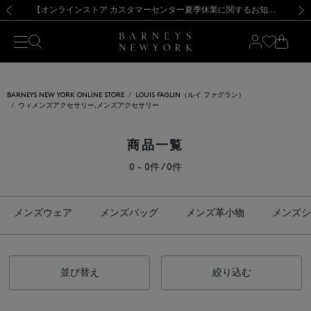
熊本県を中心とした地震の影響によるお荷物のお届けについて
【夏季休業に伴う出荷一時停止のお知らせ】(2026.8.7)
【夏季休業に伴う出荷一時停止のお知らせ】(2026.8.7)
【開催中】SUMMER SALEのご案内・ご注意事項
【オンラインストア カスタマーセンター夏季休業に関するお知らせ】（2026.8.7）
新規登録のお客様も対象！＜MY BARNEYS＞会員のお客様は11,000円（税込）以上のお買上げで常時送料無料！お買い物の際は会員登録を！
【夏季休業に伴う返品・交換承り一時停止のお知らせ】（2026.8.5）
新規登録のお客様も対象！＜MY BARNEYS＞会員のお客様は11,000円（税込）以上のお買上げで常時送料無料！お買い物の際は会員登録を！
前の画像
次の
BARNEYS NEW YORK ONLINE STORE
LOUIS FAGLIN（ルイ ファグラン）
ウィメンズアクセサリー,メンズアクセサリー
商品一覧
0 - 0件 / 0件
メンズウェア
メンズバッグ
メンズ革小物
メンズシ
並び替え
絞り込む