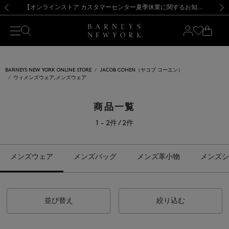
熊本県を中心とした地震の影響によるお荷物のお届けについて
【夏季休業に伴う出荷一時停止のお知らせ】(2026.8.7)
【夏季休業に伴う出荷一時停止のお知らせ】(2026.8.7)
【開催中】SUMMER SALEのご案内・ご注意事項
【オンラインストア カスタマーセンター夏季休業に関するお知らせ】（2026.8.7）
新規登録のお客様も対象！＜MY BARNEYS＞会員のお客様は11,000円（税込）以上のお買上げで常時送料無料！お買い物の際は会員登録を！
【夏季休業に伴う返品・交換承り一時停止のお知らせ】（2026.8.5）
新規登録のお客様も対象！＜MY BARNEYS＞会員のお客様は11,000円（税込）以上のお買上げで常時送料無料！お買い物の際は会員登録を！
前の画像
次の
BARNEYS NEW YORK ONLINE STORE
JACOB COHEN（ヤコブ コーエン）
ウィメンズウェア,メンズウェア
商品一覧
1 - 2件 / 2件
メンズウェア
メンズバッグ
メンズ革小物
メンズシ
並び替え
絞り込む