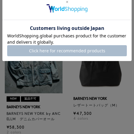
BARNEYS NEW YORK
BARNEYS NEW YORK
BARNEYS NEW YORK by ANC
ロゴ入りPVC保冷トートバッ
ELLM ホースレザーブルゾン
グ／ドット柄
¥165,000
¥6,600
BARNEYS NEW YORK
NEW
返品不可
レザートートバッグ（M）
BARNEYS NEW YORK
¥47,300
BARNEYS NEW YORK by ANC
4
colors
ELLM デニムカバーオール
¥58,300
2
colors