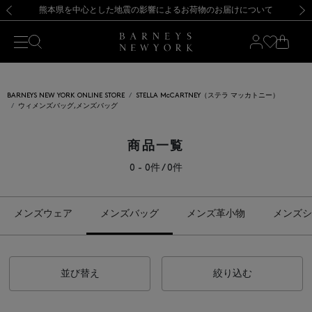
熊本県を中心とした地震の影響によるお荷物のお届けについて
【開催中】SUMMER SALEのご案内・ご注意事項
新規登録のお客様も対象！＜MY BARNEYS＞会員のお客様は11,000円（税込）以上のお買上げで常時送料無料！お買い物の際は会員登録を！
【夏季休業に伴う返品・交換承り一時停止のお知らせ】（2026.8.5）
新規登録のお客様も対象！＜MY BARNEYS＞会員のお客様は11,000円（税込）以上のお買上げで常時送料無料！お買い物の際は会員登録を！
【夏季休業に伴う返品・交換承り一時停止のお知らせ】（2026.8.5）
前の画像
次の
BARNEYS NEW YORK ONLINE STORE
STELLA McCARTNEY（ステラ マッカトニー）
ウィメンズバッグ,メンズバッグ
商品一覧
0 - 0件 / 0件
メンズウェア
メンズバッグ
メンズ革小物
メンズシ
並び替え
絞り込む