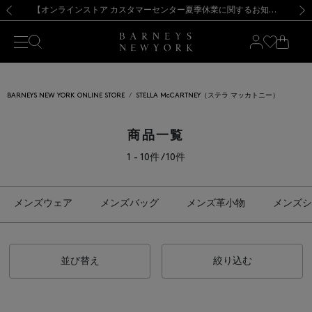
熊本県を中心とした地震の影響によるお荷物のお届けについて
【夏季休業に伴う出荷一時停止のお知らせ】(2026.8.7)
【夏季休業に伴う出荷一時停止のお知らせ】(2026.8.7)
【開催中】SUMMER SALEのご案内・ご注意事項
【オンラインストア カスタマーセンター夏季休業に関するお知らせ】（2026.8.7）
新規登録のお客様も対象！＜MY BARNEYS＞会員のお客様は11,000円（税込）以上のお買上げで常時送料無料！お買い物の際は会員登録を！
【夏季休業に伴う返品・交換承り一時停止のお知らせ】（2026.8.5）
新規登録のお客様も対象！＜MY BARNEYS＞会員のお客様は11,000円（税込）以上のお買上げで常時送料無料！お買い物の際は会員登録を！
前の画像
次の
BARNEYS NEW YORK ONLINE STORE
STELLA McCARTNEY（ステラ マッカトニー）
商品一覧
1 - 10件 / 10件
メンズウェア
メンズバッグ
メンズ革小物
メンズシ
並び替え
絞り込む