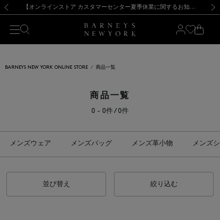
熊本県を中心とした地震の影響によるお荷物のお届けについて
【夏季休業に伴う出荷一時停止のお知らせ】(2026.8.7)
【夏季休業に伴う出荷一時停止のお知らせ】(2026.8.7)
【開催中】SUMMER SALEのご案内・ご注意事項
【オンラインストア カスタマーセンター夏季休業に関するお知らせ】（2026.8.7）
新規登録のお客様も対象！＜MY BARNEYS＞会員のお客様は11,000円（税込）以上のお買上げで常時送料無料！お買い物の際は会員登録を！
【夏季休業に伴う返品・交換承り一時停止のお知らせ】（2026.8.5）
新規登録のお客様も対象！＜MY BARNEYS＞会員のお客様は11,000円（税込）以上のお買上げで常時送料無料！お買い物の際は会員登録を！
前の画像
次の
BARNEYS NEW YORK ONLINE STORE
商品一覧
商品一覧
0 - 0件 / 0件
メンズウェア
メンズバッグ
メンズ革小物
メンズシ
並び替え
絞り込む