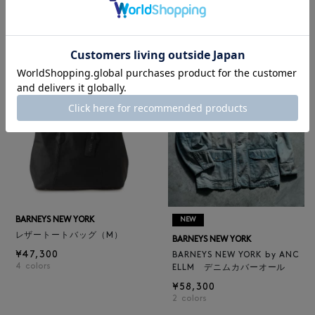
BARNEYS NEW YORK
グ／ドット柄
BARNEYS NEW YORK by ANC
¥6,600
ELLM ホースレザーブルゾン
¥165,000
BARNEYS NEW YORK
NEW
レザートートバッグ（M）
BARNEYS NEW YORK
¥47,300
BARNEYS NEW YORK by ANC
4
colors
ELLM デニムカバーオール
¥58,300
2
colors