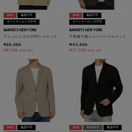
SALE
返品不可
SALE
返品不可
ギフトラッピング不可
ギフトラッピング不可
BARNEYS NEW YORK
BARNEYS NEW YORK
ウォッシャブルCPOジャケット
千鳥格子柄ジャージージャケット
¥25,300
¥47,300
¥9,108
¥17,028
64% OFF
64% OFF
SALE
返品不可
SALE
SOLDOUT
返品不可