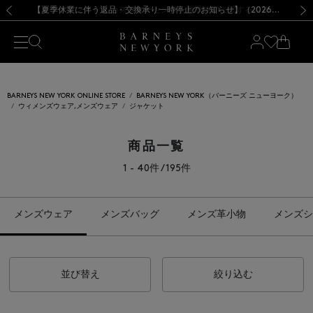
熊本県を中心とした地震の影響によるお荷物のお届けについて
【夏季休業に伴う出荷一時停止のお知らせ】(2026.8.7)
【夏季休業に伴う出荷一時停止のお知らせ】(2026.8.7)
【開催中】SUMMER SALEのご案内・ご注意事項
【オンラインストア カスタマーセンター夏季休業に関するお知らせ】（2026.8.7）
新規登録のお客様も対象！＜MY BARNEYS＞会員のお客様は11,000円（税込）以上のお買上げで常時送料無料！お買い物の際は会員登録を！
【夏季休業に伴う返品・交換承り一時停止のお知らせ】（2026.8.5）
新規登録のお客様も対象！＜MY BARNEYS＞会員のお客様は11,000円（税込）以上のお買上げで常時送料無料！お買い物の際は会員登録を！
前の画像
次の
BARNEYS NEW YORK ONLINE STORE
BARNEYS NEW YORK（バーニーズ ニューヨーク）
ウィメンズウェア,メンズウェア
ジャケット
商品一覧
1 - 40件 / 195件
メンズウェア
メンズバッグ
メンズ革小物
メンズシ
並び替え
絞り込む