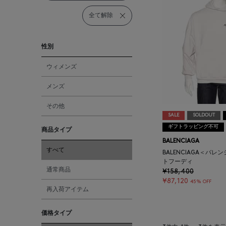
全て解除
性別
ウィメンズ
メンズ
その他
SALE
SOLDOUT
ギフトラッピング不可
商品タイプ
BALENCIAGA
すべて
BALENCIAGA＜バ
トフーディ
通常商品
¥158,400
¥87,120
45% OFF
再入荷アイテム
価格タイプ