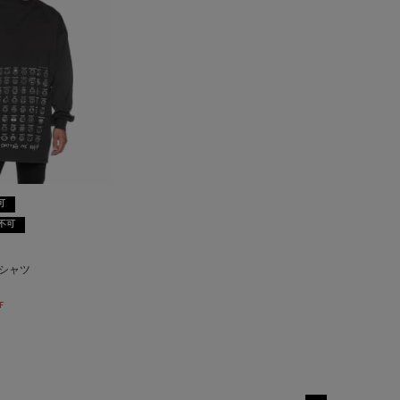
可
不可
シャツ
F