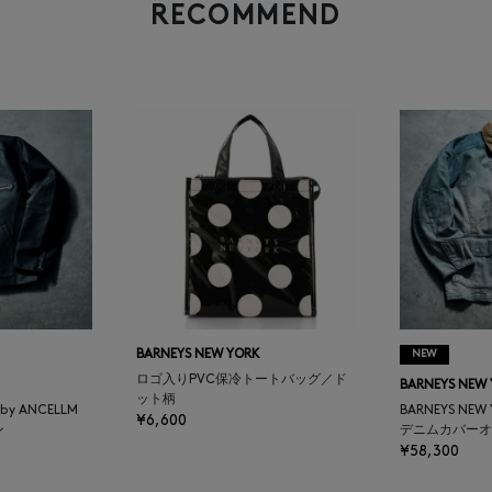
RECOMMEND
BARNEYS NEW YORK
NEW
ロゴ入りPVC保冷トートバッグ／ド
BARNEYS NEW
ット柄
K by ANCELLM
BARNEYS NEW
¥6,600
ン
デニムカバーオ
¥58,300