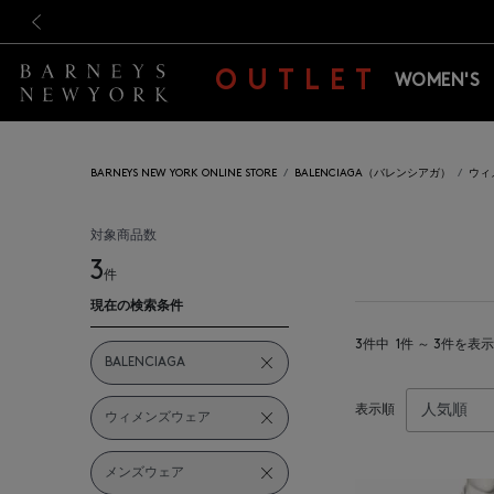
新規登録のお客様も対象！＜M
新規登録のお客様も対象！＜M
前の画像
OUTLET
WOMEN'S
BARNEYS NEW YORK ONLINE STORE
BALENCIAGA（バレンシアガ）
ウィ
対象商品数
3
件
現在の検索条件
3件中
1件 ～ 3件を表示
BALENCIAGA
表示順
ウィメンズウェア
メンズウェア