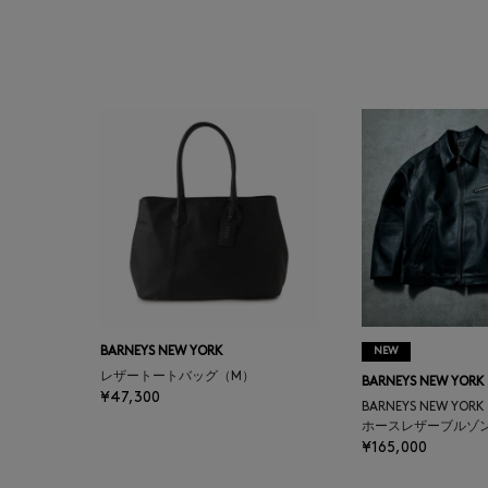
BAGUTTA
BAKUNE
BALENCIAGA
BARBA
BARNEYS NEW YORK
BARNEYS NEWYORK
BEAUTY
BARNEYS NEW YORK
NEW
レザートートバッグ（M）
BARNEYS NEW YORK
¥47,300
BASERANGE
BARNEYS NEW YOR
ホースレザーブルゾ
¥165,000
BE.ABLE