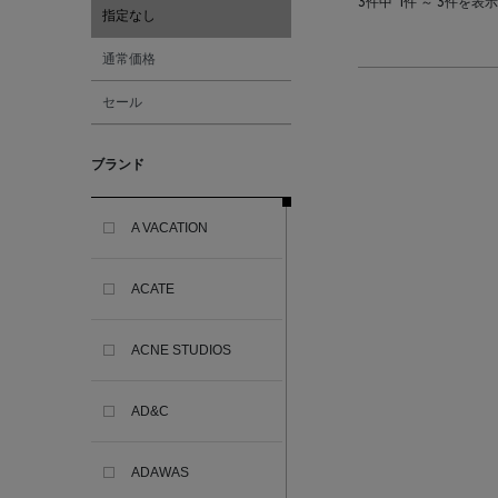
3件中
1件 ～ 3件を表示
指定なし
通常価格
セール
ブランド
A VACATION
ACATE
ACNE STUDIOS
AD&C
ADAWAS