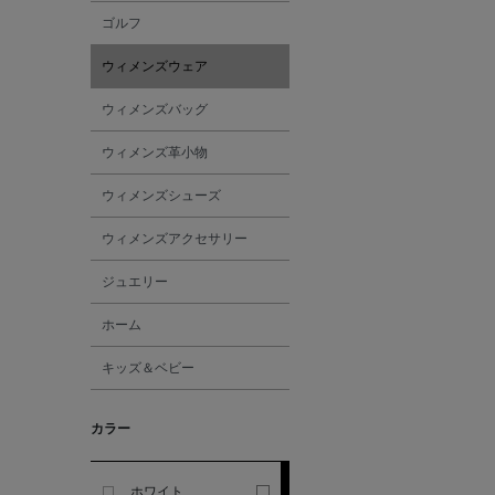
ゴルフ
ALESSANDRO
ウィメンズウェア
GHERARDI
ウィメンズバッグ
ALL THE WAYS TO SAY
ウィメンズ革小物
ALPO
ウィメンズシューズ
ウィメンズアクセサリー
ALTEA
ジュエリー
AMIRI
ホーム
キッズ＆ベビー
AMOMENTO
カラー
ANCELLM
ANCIENT GREEK
ホワイト