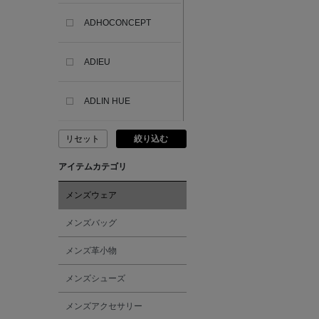
ADHOCONCEPT
ADIEU
ADLIN HUE
リセット
絞り込む
ADVISORY BOARD
CRYSTALS
アイテムカテゴリ
AESOP
メンズウェア
メンズバッグ
AETA
メンズ革小物
AKIKO OGAWA.
メンズシューズ
メンズアクセサリー
ALBERT THURSTON