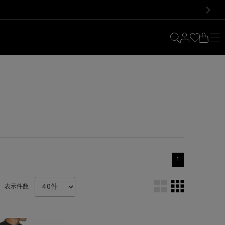
料！お買い物の際は会員登録を！
料！お買い物の際は会員登録を！
）
次の画像
1
表示件数