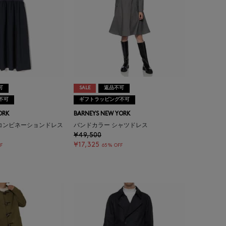
可
SALE
返品不可
不可
ギフトラッピング不可
ORK
BARNEYS NEW YORK
コンビネーションドレス
バンドカラー シャツドレス
¥49,500
¥17,325
F
65% OFF