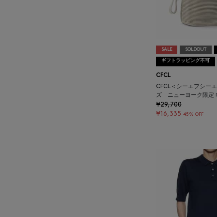
BARNEYS NEWYORK
BEAUTY
SALE
SOLDOUT
BASERANGE
ギフトラッピング不可
CFCL
BE.ABLE
CFCL＜シーエフシー
ズ ニューヨーク限定 
¥29,700
BEAUTY:BEAST
¥16,335
45% OFF
BEGG X CO
BEORMA
BERNARDO GIUSTI
BIAGINI