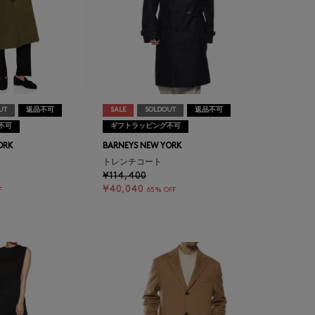
UT
返品不可
SALE
SOLDOUT
返品不可
不可
ギフトラッピング不可
ORK
BARNEYS NEW YORK
トレンチコート
¥114,400
¥40,040
F
65% OFF