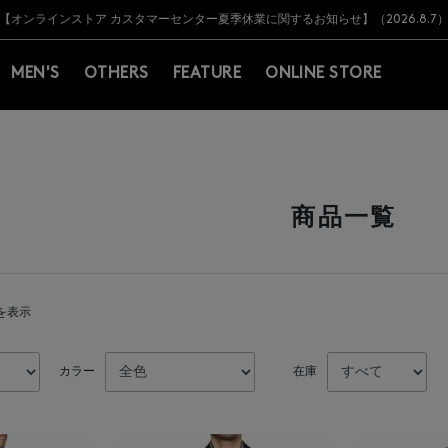
Y BARNEYS＞会員のお客様は11,000円（税込）以上のお買上げで常時送料無
Y BARNEYS＞会員のお客様は11,000円（税込）以上のお買上げで常時送料無
【オンラインストア カスタマーセンター夏季休業に関するお知らせ】（2026.8.7
【夏季休業に伴う返品・交換承り一時停止のお知らせ】（2026.8.5）
熊本県を中心とした地震の影響によるお荷物のお届けについて
【夏季休業に伴う出荷一時停止のお知らせ】(2026.8.7)
【夏季休業に伴う出荷一時停止のお知らせ】(2026.8.7)
【開催中】SUMMER SALEのご案内・ご注意事項
MEN'S
OTHERS
FEATURE
ONLINE STORE
商品一覧
件を表示
カラー
在庫