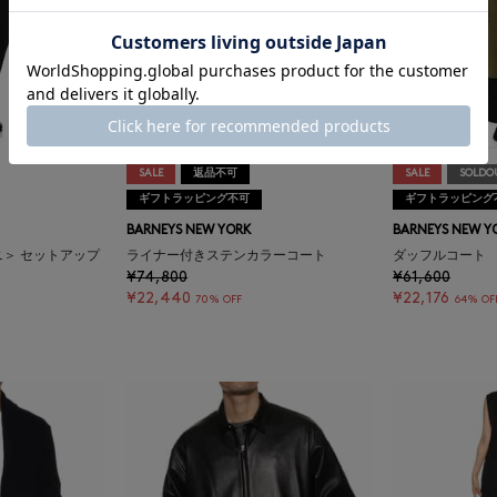
SALE
返品不可
SALE
SOLDO
ギフトラッピング不可
ギフトラッピング
BARNEYS NEW YORK
BARNEYS NEW Y
ーニ＞ セットアップ
ライナー付きステンカラーコート
ダッフルコート
¥74,800
¥61,600
¥22,440
¥22,176
70% OFF
64% OF