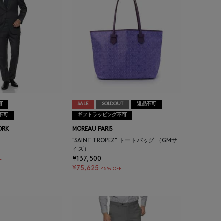
可
SALE
SOLDOUT
返品不可
不可
ギフトラッピング不可
ORK
MOREAU PARIS
"SAINT TROPEZ" トートバッグ （GMサ
イズ）
¥137,500
F
¥75,625
45% OFF