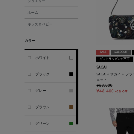
ジュエリー
AMIRI
ホーム
キッズ＆ベビー
AMOMENTO
カラー
ANCELLM
SALE
SOLDOUT
ANCIENT GREEK
ホワイト
ギフトラッピング不可
SANDAL
SACAI
ブラック
SACAI＜サカイ＞ フ
ANDERSONS
ェット
¥88,000
グレー
¥48,400
45% OFF
ANTIPAST
ブラウン
ANYA HINDMARCH
グリーン
ARCS LONDON