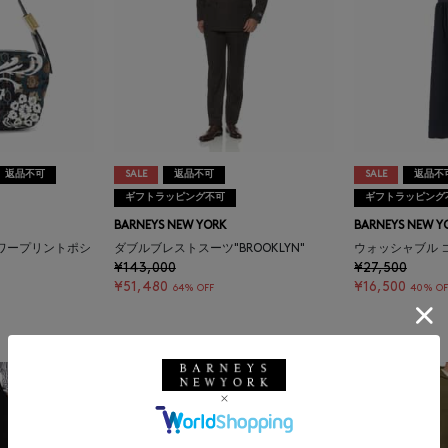
返品不可
SALE
返品不可
SALE
返品不
ギフトラッピング不可
ギフトラッピング
BARNEYS NEW YORK
BARNEYS NEW Y
ラワープリントポシ
ダブルブレストスーツ"BROOKLYN"
ウォッシャブル 
¥143,000
¥27,500
¥51,480
¥16,500
64% OFF
40% OF