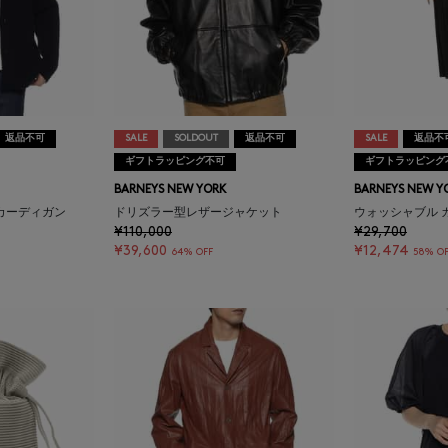
返品不可
SALE
SOLDOUT
返品不可
SALE
返品不
ギフトラッピング不可
ギフトラッピング
BARNEYS NEW YORK
BARNEYS NEW Y
カーディガン
ドリズラー型レザージャケット
ウォッシャブル 
¥110,000
¥29,700
¥39,600
¥12,474
64% OFF
58% O