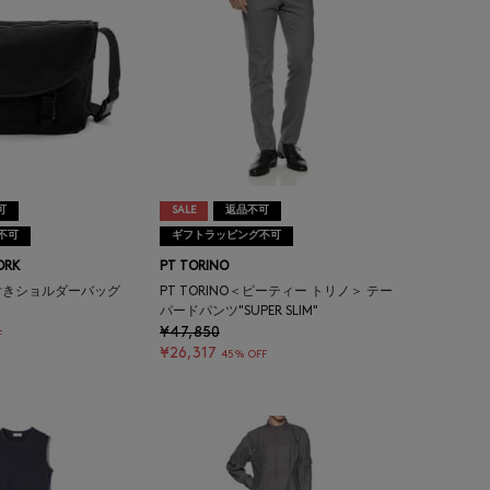
可
SALE
返品不可
不可
ギフトラッピング不可
ORK
PT TORINO
付きショルダーバッグ
PT TORINO＜ピーティー トリノ＞ テー
パードパンツ"SUPER SLIM"
¥47,850
F
¥26,317
45% OFF