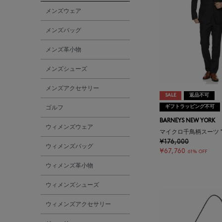
AESOP
メンズウェア
メンズバッグ
AETA
メンズ革小物
AKIKO OGAWA.
メンズシューズ
メンズアクセサリー
ALBERT THURSTON
SALE
返品不可
ギフトラッピング不可
ゴルフ
ALESSANDRO
BARNEYS NEW YORK
ウィメンズウェア
GHERARDI
マイクロ千鳥柄スーツ "M
¥176,000
ウィメンズバッグ
¥67,760
61% OFF
ALL THE WAYS TO SAY
ウィメンズ革小物
ALPO
ウィメンズシューズ
ウィメンズアクセサリー
ALTEA