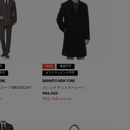
可
SALE
返品不可
不可
ギフトラッピング不可
ORK
BARNEYS NEW YORK
ーツ"BROOKLYN"
カシミヤ チェスターコート
¥86,900
¥52,140
F
40% OFF