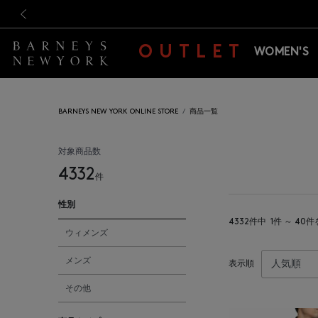
新規登録のお客様も対象！＜M
新規登録のお客様も対象！＜M
前の画像
OUTLET
WOMEN'S
BARNEYS NEW YORK ONLINE STORE
商品一覧
対象商品数
4332
件
性別
4332件中
1件 ～ 40
ウィメンズ
メンズ
表示順
その他