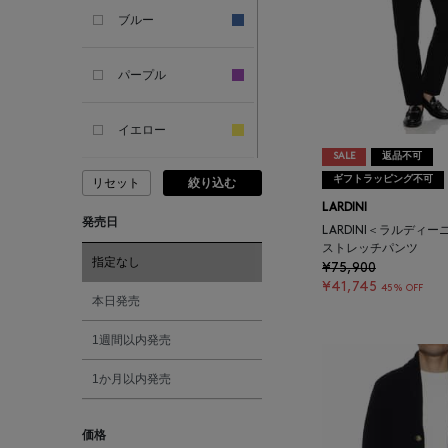
ブルー
ARIANNA
パープル
ARIZONA LOVE
イエロー
ARMA
SALE
返品不可
ギフトラッピング不可
リセット
絞り込む
ピンク
ASAUCE MELER
LARDINI
発売日
LARDINI＜ラルディ
レッド
ストレッチパンツ
ATELIER AMBOISE
指定なし
¥75,900
¥41,745
45% OFF
オレンジ
本日発売
ATELIER EDITION
1週間以内発売
シルバー
ATHENA NEW YORK
1か月以内発売
ゴールド
ATHLETICS FTWR
価格