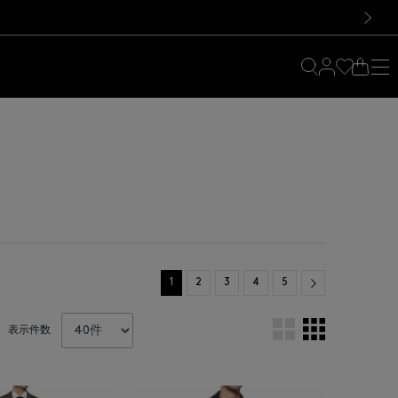
料！お買い物の際は会員登録を！
料！お買い物の際は会員登録を！
）
次の画像
Next
1
2
3
4
5
表示件数