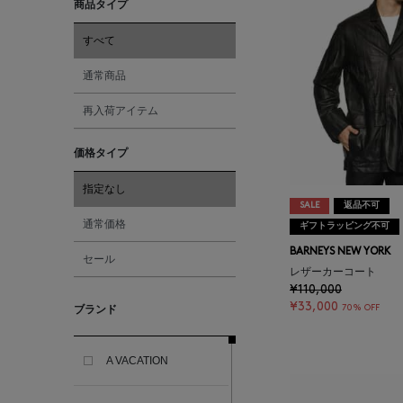
商品タイプ
すべて
通常商品
再入荷アイテム
価格タイプ
指定なし
SALE
返品不可
通常価格
ギフトラッピング不可
BARNEYS NEW YORK
セール
レザーカーコート
¥110,000
¥33,000
70% OFF
ブランド
A VACATION