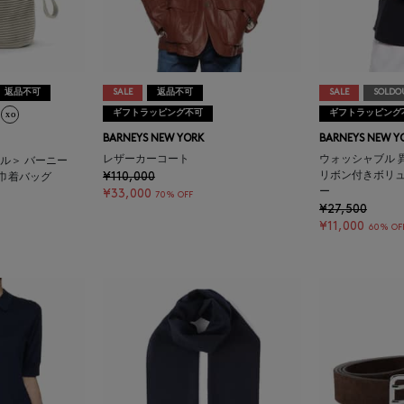
返品不可
SALE
返品不可
SALE
SOLDO
ギフトラッピング不可
ギフトラッピング
BARNEYS NEW YORK
BARNEYS NEW Y
レザーカーコート
ウォッシャブル 
エル＞ バーニー
¥110,000
リボン付きボリ
巾着バッグ
ー
¥33,000
70% OFF
¥27,500
¥11,000
60% OF