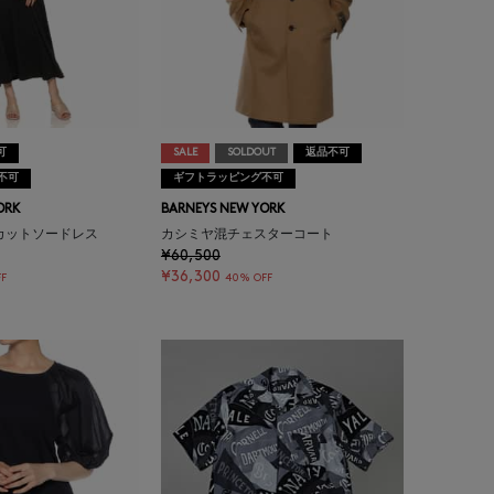
可
SALE
SOLDOUT
返品不可
不可
ギフトラッピング不可
ORK
BARNEYS NEW YORK
カットソードレス
カシミヤ混チェスターコート
¥60,500
¥36,300
FF
40% OFF