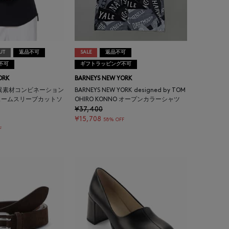
UT
返品不可
SALE
返品不可
不可
ギフトラッピング不可
ORK
BARNEYS NEW YORK
異素材コンビネーション
BARNEYS NEW YORK designed by TOM
ュームスリーブカットソ
OHIRO KONNO オープンカラーシャツ
¥37,400
¥15,708
58% OFF
F