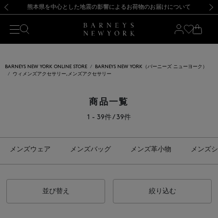
熊本県を中心とした地震の影響によるお荷物のお届けについて
【開催中】SUMMER SALEのご案内・ご注意事項
新規登録のお客様も対象！＜MY BARNEYS＞会員のお客様は11,000円（税込）以上のお買上げで常時送料無料！お買い物の際は会員登録を！
【夏季休業に伴う返品・交換承り一時停止のお知らせ】（2026.8.5）
新規登録のお客様も対象！＜MY BARNEYS＞会員のお客様は11,000円（税込）以上のお買上げで常時送料無料！お買い物の際は会員登録を！
【夏季休業に伴う返品・交換承り一時停止のお知らせ】（2026.8.5）
前の画像
次の
BARNEYS NEW YORK ONLINE STORE
BARNEYS NEW YORK（バーニーズ ニューヨーク）
ウィメンズアクセサリー,メンズアクセサリー
商品一覧
1 - 39件 / 39件
メンズウェア
メンズバッグ
メンズ革小物
メンズシ
並び替え
絞り込む