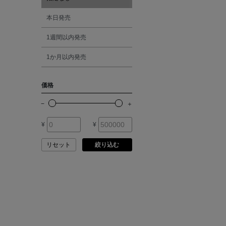
ANCIENT GREEK
SANDAL
オレンジ
本日発売
1週間以内発売
ANDERSONS
シルバー
1か月以内発売
ANTIPAST
ゴールド
価格
ANYA HINDMARCH
その他
ARCS LONDON
¥
¥
リセット
絞り込む
ARIANNA
ARIZONA LOVE
ARMA