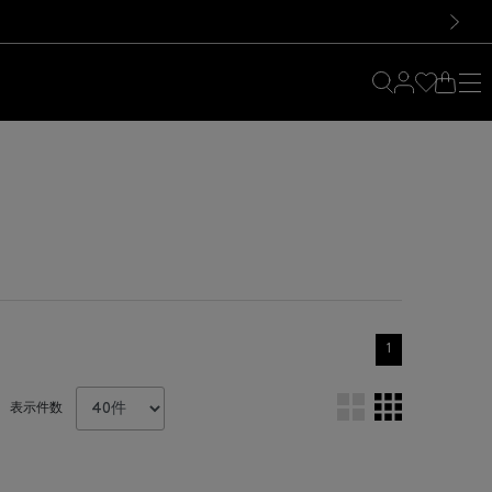
料！お買い物の際は会員登録を！
料！お買い物の際は会員登録を！
次の画像
1
表示件数