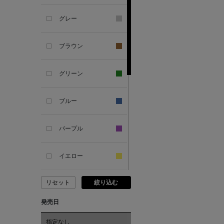
グレー
ALESSANDRO
GHERARDI
ブラウン
ALL THE WAYS TO SAY
グリーン
ALPO
ブルー
ALTEA
パープル
AMIRI
イエロー
AMOMENTO
リセット
絞り込む
ピンク
ANCELLM
発売日
レッド
指定なし