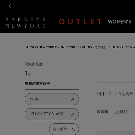
新規登録のお客様も対象！＜M
新規登録のお客様も対象！＜M
前の画像
OUTLET
WOMEN'S
BARNEYS NEW YORK ONLINE STORE
OTHERS（その他）
HELLO KITT
対象商品数
1
件
現在の検索条件
1件中
1件 ～ 1件を表示
その他
表示順
HELLO KITTY BLACK
全て解除