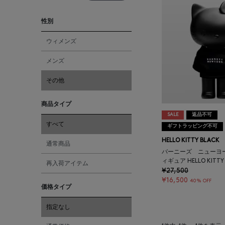
性別
ウィメンズ
メンズ
その他
商品タイプ
SALE
返品不可
すべて
ギフトラッピング不可
HELLO KITTY BLACK
通常商品
バーニーズ ニューヨ
ィギュア HELLO KITTY "
再入荷アイテム
¥27,500
¥16,500
40% OFF
価格タイプ
指定なし