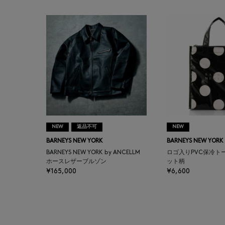
ASAUCE MELER
ATELIER AMBOISE
ATELIER EDITION
ATHENA NEW YORK
ATHLETICS FTWR
NEW
返品不可
NEW
BARNEYS NEW YORK
BARNEYS NEW YORK
ATTO VANNUCCI
BARNEYS NEW YORK by ANCELLM
FIRENZE
ロゴ入りPVC保冷ト
ホースレザーブルゾン
ット柄
¥165,000
¥6,600
AURALEE
AUTRY