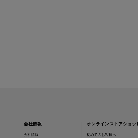
BAGUTTA
BAKUNE
BALENCIAGA
BARBA
BARNEYS NEW YORK
BARNEYS NEWYORK
BEAUTY
BASERANGE
会社情報
オンラインストアショッ
BE.ABLE
会社情報
初めてのお客様へ