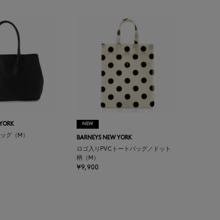
 YORK
NEW
ッグ（M）
BARNEYS NEW YORK
ロゴ入りPVCトートバッグ／ドット
柄（M）
¥9,900