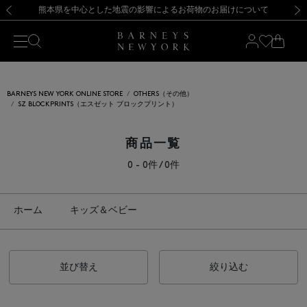
熊本県を中心とした地震の影響によるお荷物のお届けについて
【開催中】SUMMER SALEのご案内・ご注意事項
新規登録のお客様も対象！＜MY BARNEYS＞会員のお客様は11,000円（税込）以上のお買上げで常時送料無料！お買い物の際は会員登録を！
【夏季休業に伴う返品・交換承り一時停止のお知らせ】（2026.8.5）
新規登録のお客様も対象！＜MY BARNEYS＞会員のお客様は11,000円（税込）以上のお買上げで常時送料無料！お買い物の際は会員登録を！
【夏季休業に伴う返品・交換承り一時停止のお知らせ】（2026.8.5）
前の画像
次の
BARNEYS NEW YORK ONLINE STORE
OTHERS（その他）
SZ BLOCKPRINTS（エスゼット ブロックプリント）
商品一覧
0 - 0件 / 0件
ホーム
キッズ＆ベビー
並び替え
絞り込む