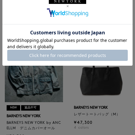
NEW
返品不可
NEW
BARNEYS NEW YORK
BARNEYS NEW YORK
BARNEYS NEW YORK by ANC
ロゴ入りPVC保冷トートバッ
ELLM ホースレザーブルゾン
グ／ドット柄
¥165,000
¥6,600
BARNEYS NEW YORK
NEW
返品不可
レザートートバッグ（M）
BARNEYS NEW YORK
¥47,300
BARNEYS NEW YORK by ANC
4
colors
ELLM デニムカバーオール