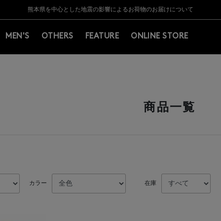
Y BARNEYS＞会員のお客様は11,000円（税込）以上のお買上げで常時送料無
Y BARNEYS＞会員のお客様は11,000円（税込）以上のお買上げで常時送料無
【夏季休業に伴う返品・交換承り一時停止のお知らせ】（2026.8.5）
【夏季休業に伴う返品・交換承り一時停止のお知らせ】（2026.8.5）
熊本県を中心とした地震の影響によるお荷物のお届けについて
【開催中】SUMMER SALEのご案内・ご注意事項
MEN'S
OTHERS
FEATURE
ONLINE STORE
）
商品一覧
カラー
在庫