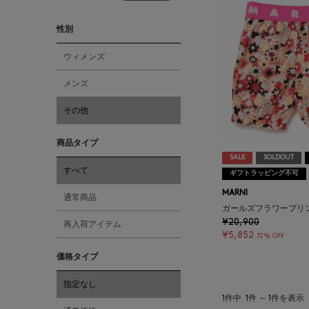
性別
ウィメンズ
メンズ
その他
商品タイプ
SALE
SOLDOUT
すべて
ギフトラッピング不可
MARNI
通常商品
ガールズフラワープリ
¥20,900
再入荷アイテム
¥5,852
72% OFF
価格タイプ
指定なし
1件中
1件 ～ 1件を表示