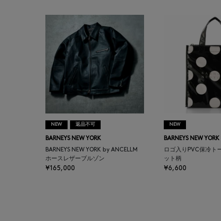
ASAUCE MELER
ATELIER AMBOISE
ATELIER EDITION
ATHENA NEW YORK
ATHLETICS FTWR
NEW
返品不可
NEW
BARNEYS NEW YORK
BARNEYS NEW YORK
ATTO VANNUCCI
BARNEYS NEW YORK by ANCELLM
FIRENZE
ロゴ入りPVC保冷ト
ホースレザーブルゾン
ット柄
¥165,000
¥6,600
AURALEE
AUTRY