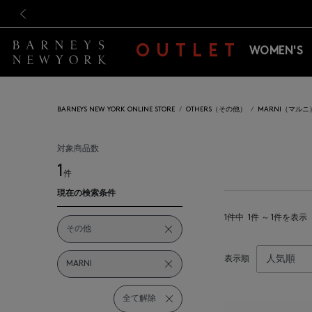
新規登録のお客様も対象！＜M
新規登録のお客様も対象！＜M
前の画像
OUTLET
WOMEN'S
BARNEYS NEW YORK ONLINE STORE
OTHERS（その他）
MARNI（マルニ
対象商品数
1
件
現在の検索条件
1件中
1件 ～ 1件を表示
その他
表示順
MARNI
全て解除