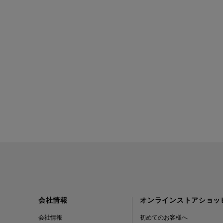
BAGUTTA
BAKUNE
BALENCIAGA
BARBA
BARNEYS NEW YORK
BARNEYS NEWYORK
BEAUTY
BASERANGE
会社情報
オンラインストアショッ
BE.ABLE
会社情報
初めてのお客様へ