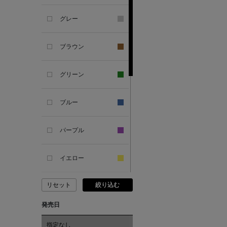
グレー
ALESSANDRO
GHERARDI
ブラウン
ALL THE WAYS TO SAY
グリーン
ALPO
ブルー
ALTEA
パープル
AMIRI
イエロー
AMOMENTO
リセット
絞り込む
ピンク
ANCELLM
発売日
レッド
指定なし