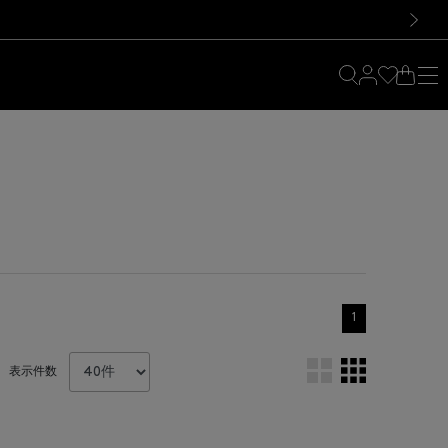
料！お買い物の際は会員登録を！
料！お買い物の際は会員登録を！
次の画像
1
表示件数