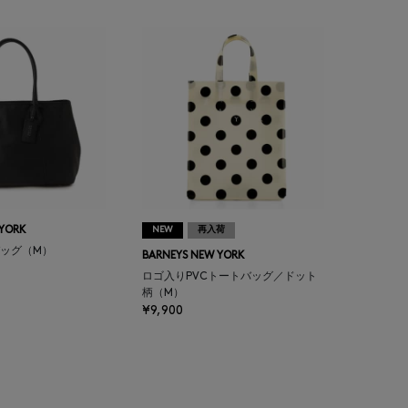
 YORK
NEW
再入荷
ッグ（M）
BARNEYS NEW YORK
ロゴ入りPVCトートバッグ／ドット
柄（M）
¥9,900