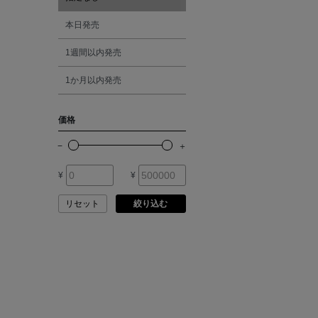
ANCIENT GREEK
SANDAL
オレンジ
本日発売
1週間以内発売
ANDERSONS
シルバー
1か月以内発売
ANTIPAST
ゴールド
価格
ANYA HINDMARCH
その他
ARCS LONDON
¥
¥
リセット
絞り込む
ARIANNA
ARIZONA LOVE
ARMA