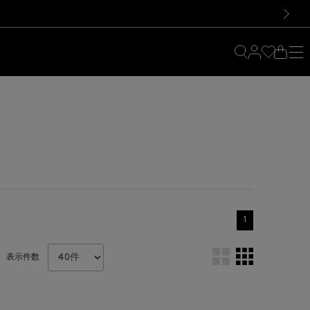
料！お買い物の際は会員登録を！
料！お買い物の際は会員登録を！
）
次の画像
1
表示件数