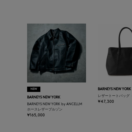
ASAUCE MELER
ATELIER AMBOISE
ATELIER EDITION
ATHENA NEW YORK
ATHLETICS FTWR
ATTO VANNUCCI
FIRENZE
NEW
BARNEYS NEW YORK
レザートートバッグ
BARNEYS NEW YORK
¥47,300
BARNEYS NEW YORK by ANCELLM
AURALEE
ホースレザーブルゾン
¥165,000
AUTRY