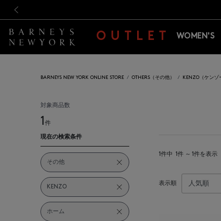
新規登録のお客様も対象！＜M
新規登録のお客様も対象！＜M
前の画像
OUTLET
WOMEN'S
BARNEYS NEW YORK ONLINE STORE
OTHERS（その他）
KENZO（ケンゾ
対象商品数
1
件
現在の検索条件
1件中
1件 ～ 1件を表示
その他
表示順
KENZO
ホーム