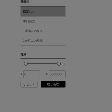
発売日
SANDAL
レッド
指定なし
ANDERSONS
オレンジ
本日発売
1週間以内発売
ANTIPAST
シルバー
1か月以内発売
ANYA HINDMARCH
ゴールド
価格
ARCS LONDON
その他
ARIANNA
¥
¥
リセット
絞り込む
ARIZONA LOVE
ARMA