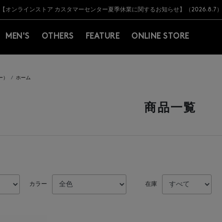
Y BARNEYS＞会員のお客様は11,000円（税込）以上のお買上げで常時送料無
Y BARNEYS＞会員のお客様は11,000円（税込）以上のお買上げで常時送料無
【オンラインストア カスタマーセンター夏季休業に関するお知らせ】（2026.8.7
【夏季休業に伴う返品・交換承り一時停止のお知らせ】（2026.8.5）
熊本県を中心とした地震の影響によるお荷物のお届けについて
【夏季休業に伴う出荷一時停止のお知らせ】(2026.8.7)
【夏季休業に伴う出荷一時停止のお知らせ】(2026.8.7)
【開催中】SUMMER SALEのご案内・ご注意事項
MEN'S
OTHERS
FEATURE
ONLINE STORE
ー）
ホーム
商品一覧
カラー
在庫