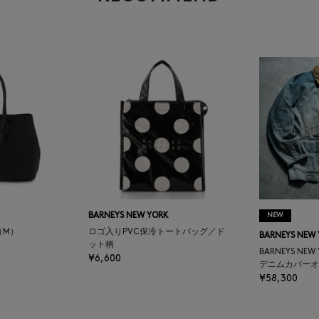
BARNEYS NEW YORK
NEW
（M）
ロゴ入りPVC保冷トートバッグ／ド
BARNEYS NEW
ット柄
BARNEYS NEW
¥6,600
デニムカバーオ
¥58,300