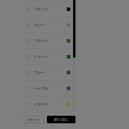
ブラック
ALESSANDRO
GHERARDI
グレー
ALL THE WAYS TO SAY
ブラウン
ALPO
グリーン
ALTEA
ブルー
AMIRI
パープル
AMOMENTO
イエロー
ANCELLM
リセット
絞り込む
ピンク
ANCIENT GREEK