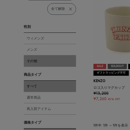
全て解除
性別
ウィメンズ
メンズ
その他
SALE
SOLDOUT
ギフトラッピング不可
商品タイプ
KENZO
すべて
ロゴ入りマグカップ
¥13,200
通常商品
¥7,260
45% OFF
再入荷アイテム
価格タイプ
1件中
1件 ～ 1件を表示