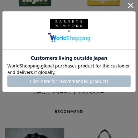
返品不可
返品不可
NIJIRI
NIJIRI
NIJIRI ＜ニジリ＞ 釜炒り緑茶
NIJIRI ＜ニジリ＞ 釜炒り緑茶（柚
子）
¥1,728
¥1,836
1
ホーム
|
ビューティ
|
キッズ＆ベビー
RECOMMEND