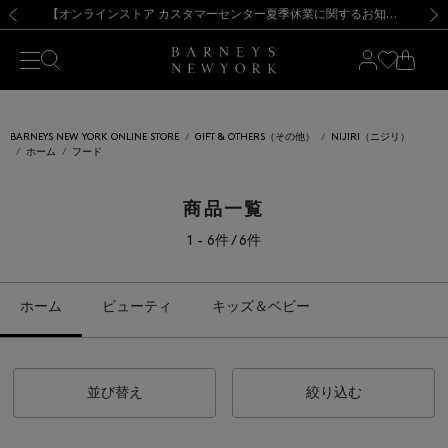
熊本県を中心とした地震の影響によるお荷物のお届けについて
【夏季休業に伴う出荷一時停止のお知らせ】(2026.8.7)
【夏季休業に伴う出荷一時停止のお知らせ】(2026.8.7)
【開催中】SUMMER SALEのご案内・ご注意事項
【オンラインストア カスタマーセンター夏季休業に関するお知らせ】（2026.8.7）
新規登録のお客様も対象！＜MY BARNEYS＞会員のお客様は11,000円（税込）以上のお買上げで常時送料無料！お買い物の際は会員登録を！
【夏季休業に伴う返品・交換承り一時停止のお知らせ】（2026.8.5）
新規登録のお客様も対象！＜MY BARNEYS＞会員のお客様は11,000円（税込）以上のお買上げで常時送料無料！お買い物の際は会員登録を！
前の画像
次の
BARNEYS NEW YORK ONLINE STORE
GIFT & OTHERS（その他）
NIJIRI（ニジリ）
ホーム
フード
商品一覧
1 - 6件 / 6件
ホーム
ビューティ
キッズ＆ベビー
並び替え
絞り込む