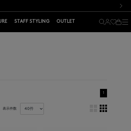
料！お買い物の際は会員登録を！
料！お買い物の際は会員登録を！
次の画像
URE
STAFF STYLING
OUTLET
1
表示件数