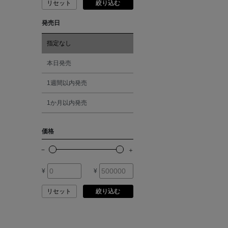
リセット
絞り込む
ピンク
発売日
ANCIENT GREEK
レッド
SANDAL
指定なし
オレンジ
本日発売
ANDERSONS
1週間以内発売
シルバー
ANTIPAST
1か月以内発売
ゴールド
ANYA HINDMARCH
価格
その他
ARCS LONDON
¥
¥
ARIANNA
リセット
絞り込む
ARIZONA LOVE