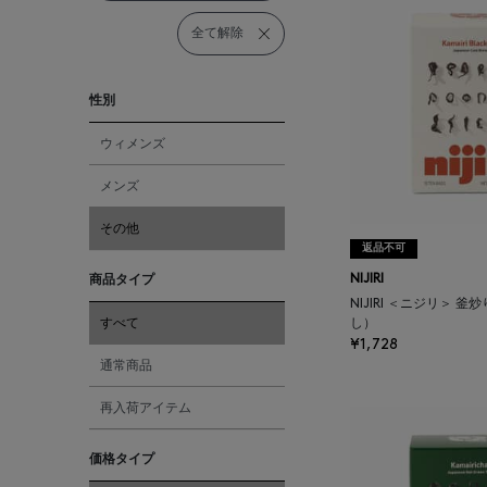
全て解除
性別
ウィメンズ
メンズ
その他
返品不可
商品タイプ
NIJIRI
NIJIRI ＜ニジリ＞ 
すべて
し）
¥1,728
通常商品
再入荷アイテム
価格タイプ