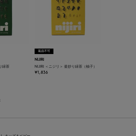
返品不可
NIJIRI
炒り緑茶
NIJIRI ＜ニジリ＞ 釜炒り緑茶（柚子）
¥1,836
示