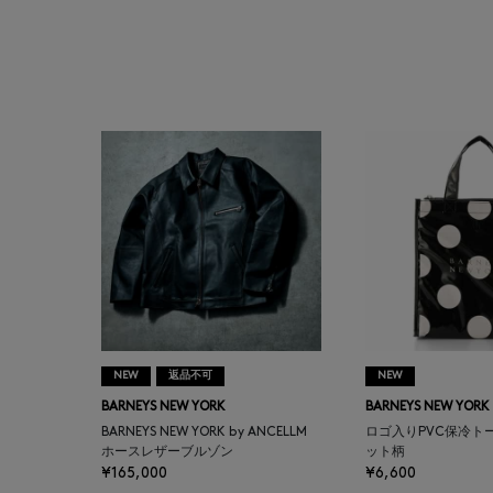
ARMA
ASAUCE MELER
ATELIER AMBOISE
ATELIER EDITION
ATHENA NEW YORK
ATHLETICS FTWR
ATTO VANNUCCI
NEW
返品不可
NEW
FIRENZE
BARNEYS NEW YORK
BARNEYS NEW YORK
BARNEYS NEW YORK by ANCELLM
ロゴ入りPVC保冷ト
AURALEE
ホースレザーブルゾン
ット柄
¥165,000
¥6,600