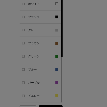
ホワイト
ALBERT THURSTON
ブラック
ALESSANDRO
GHERARDI
グレー
ALL THE WAYS TO SAY
ブラウン
ALPO
グリーン
ALTEA
ブルー
AMIRI
パープル
AMOMENTO
イエロー
ANCELLM