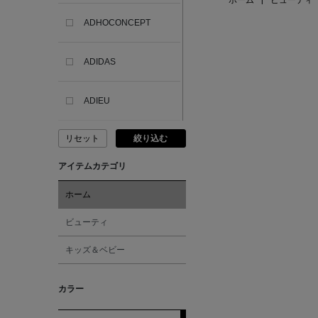
ホーム
|
ビューティ
ADHOCONCEPT
ADIDAS
ADIEU
リセット
絞り込む
ADLIN HUE
アイテムカテゴリ
ADVISORY BOARD
CRYSTALS
ホーム
ビューティ
AESOP
キッズ＆ベビー
AETA
カラー
AKIKO OGAWA.