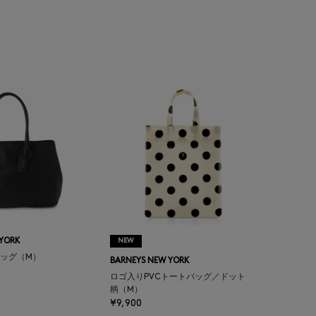
 YORK
NEW
ッグ（M）
BARNEYS NEW YORK
ロゴ入りPVCトートバッグ／ドット
柄（M）
¥9,900