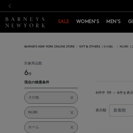
新規登録のお客様も対象！＜M
新規登録のお客様も対象！＜M
前の画像
SALE
WOMEN'S
MEN'S
G
BARNEYS NEW YORK ONLINE STORE
GIFT & OTHERS（その他）
NIJIRI
対象商品数
6
件
現在の検索条件
6件中
1件 ～ 6件を表
その他
表示順
NIJIRI
ホーム