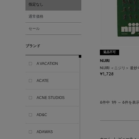
指定なし
通常価格
セール
ブランド
返品不可
NIJIRI
A VACATION
NIJIRI ＜ニジリ＞ 釜
¥1,728
ACATE
ACNE STUDIOS
6件中
1件 ～ 6件を表
AD&C
ADAWAS