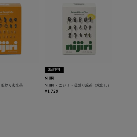
返品不可
NIJIRI
リ＞ 釜炒り玄米茶
NIJIRI ＜ニジリ＞ 釜炒り緑茶（水出し）
¥1,728