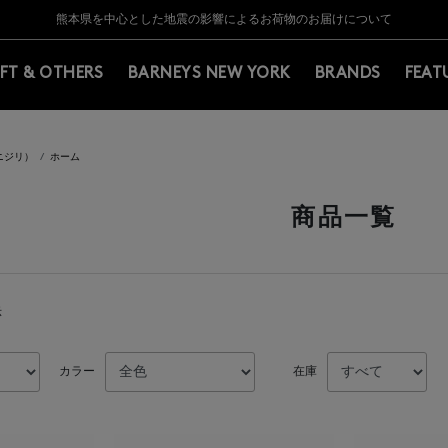
Y BARNEYS＞会員のお客様は11,000円（税込）以上のお買上げで常時送料無
Y BARNEYS＞会員のお客様は11,000円（税込）以上のお買上げで常時送料無
【夏季休業に伴う返品・交換承り一時停止のお知らせ】（2026.8.5）
【夏季休業に伴う返品・交換承り一時停止のお知らせ】（2026.8.5）
熊本県を中心とした地震の影響によるお荷物のお届けについて
【開催中】SUMMER SALEのご案内・ご注意事項
IFT & OTHERS
BARNEYS NEW YORK
BRANDS
FEAT
（ニジリ）
ホーム
商品一覧
示
カラー
在庫