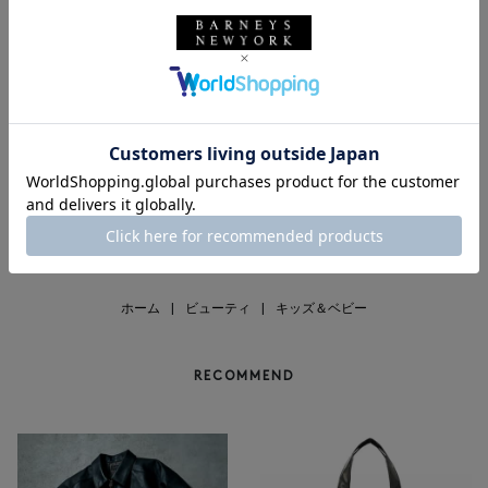
返品不可
返品不可
NIJIRI
NIJIRI
NIJIRI ＜ニジリ＞ 釜炒り緑茶
NIJIRI ＜ニジリ＞ 釜炒り緑茶（柚
子）
¥1,728
¥1,836
1
ホーム
|
ビューティ
|
キッズ＆ベビー
RECOMMEND