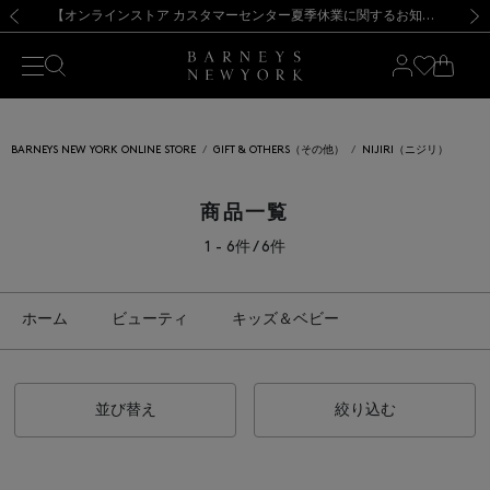
熊本県を中心とした地震の影響によるお荷物のお届けについて
【夏季休業に伴う出荷一時停止のお知らせ】(2026.8.7)
【夏季休業に伴う出荷一時停止のお知らせ】(2026.8.7)
【開催中】SUMMER SALEのご案内・ご注意事項
【オンラインストア カスタマーセンター夏季休業に関するお知らせ】（2026.8.7）
新規登録のお客様も対象！＜MY BARNEYS＞会員のお客様は11,000円（税込）以上のお買上げで常時送料無料！お買い物の際は会員登録を！
【夏季休業に伴う返品・交換承り一時停止のお知らせ】（2026.8.5）
新規登録のお客様も対象！＜MY BARNEYS＞会員のお客様は11,000円（税込）以上のお買上げで常時送料無料！お買い物の際は会員登録を！
前の画像
次の
BARNEYS NEW YORK ONLINE STORE
GIFT & OTHERS（その他）
NIJIRI（ニジリ）
商品一覧
1 - 6件 / 6件
ホーム
ビューティ
キッズ＆ベビー
並び替え
絞り込む