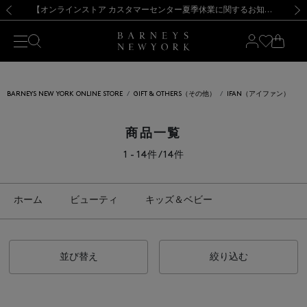
熊本県を中心とした地震の影響によるお荷物のお届けについて
【夏季休業に伴う出荷一時停止のお知らせ】(2026.8.7)
【夏季休業に伴う出荷一時停止のお知らせ】(2026.8.7)
【開催中】SUMMER SALEのご案内・ご注意事項
【オンラインストア カスタマーセンター夏季休業に関するお知らせ】（2026.8.7）
新規登録のお客様も対象！＜MY BARNEYS＞会員のお客様は11,000円（税込）以上のお買上げで常時送料無料！お買い物の際は会員登録を！
【夏季休業に伴う返品・交換承り一時停止のお知らせ】（2026.8.5）
新規登録のお客様も対象！＜MY BARNEYS＞会員のお客様は11,000円（税込）以上のお買上げで常時送料無料！お買い物の際は会員登録を！
前の画像
次の
BARNEYS NEW YORK ONLINE STORE
GIFT & OTHERS（その他）
IFAN（アイファン）
商品一覧
1 - 14件 / 14件
ホーム
ビューティ
キッズ＆ベビー
並び替え
絞り込む