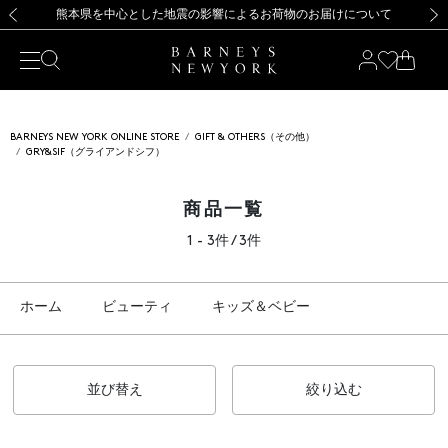
熊本県を中心とした地震の影響によるお荷物のお届けについて
【開催中】SUMMER SALEのご案内・ご注意事項
新規登録のお客様も対象！＜MY BARNEYS＞会員のお客様は11,000円（税込）以上のお買上げで常時送料無料！お買い物の際は会員登録を！
【夏季休業に伴う返品・交換承り一時停止のお知らせ】（2026.8.5）
新規登録のお客様も対象！＜MY BARNEYS＞会員のお客様は11,000円（税込）以上のお買上げで常時送料無料！お買い物の際は会員登録を！
【夏季休業に伴う返品・交換承り一時停止のお知らせ】（2026.8.5）
前の画像
次の
BARNEYS NEW YORK ONLINE STORE
GIFT & OTHERS（その他）
GRY&SIF（グライアンドシフ）
商品一覧
1 - 3件 / 3件
ホーム
ビューティ
キッズ＆ベビー
並び替え
絞り込む