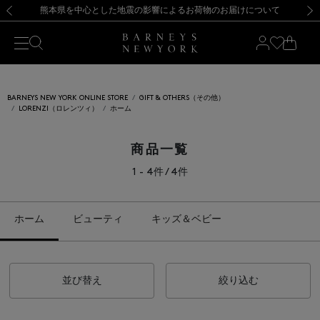
熊本県を中心とした地震の影響によるお荷物のお届けについて
【開催中】SUMMER SALEのご案内・ご注意事項
新規登録のお客様も対象！＜MY BARNEYS＞会員のお客様は11,000円（税込）以上のお買上げで常時送料無料！お買い物の際は会員登録を！
【夏季休業に伴う返品・交換承り一時停止のお知らせ】（2026.8.5）
新規登録のお客様も対象！＜MY BARNEYS＞会員のお客様は11,000円（税込）以上のお買上げで常時送料無料！お買い物の際は会員登録を！
【夏季休業に伴う返品・交換承り一時停止のお知らせ】（2026.8.5）
前の画像
次の
BARNEYS NEW YORK ONLINE STORE
GIFT & OTHERS（その他）
LORENZI（ロレンツィ）
ホーム
商品一覧
1 - 4件 / 4件
ホーム
ビューティ
キッズ＆ベビー
並び替え
絞り込む