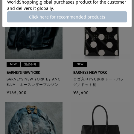
NEW
返品不可
NEW
BARNEYS NEW YORK
BARNEYS NEW YORK
BARNEYS NEW YORK by ANC
ロゴ入りPVC保冷トートバッ
ELLM ホースレザーブルゾン
グ／ドット柄
¥165,000
¥6,600