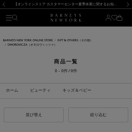
熊本県を中心とした地震の影響によるお荷物のお届けについて
【夏季休業に伴う出荷一時停止のお知らせ】(2026.8.7)
【夏季休業に伴う出荷一時停止のお知らせ】(2026.8.7)
【開催中】SUMMER SALEのご案内・ご注意事項
【オンラインストア カスタマーセンター夏季休業に関するお知らせ】（2026.8.7）
新規登録のお客様も対象！＜MY BARNEYS＞会員のお客様は11,000円（税込）以上のお買上げで常時送料無料！お買い物の際は会員登録を！
【夏季休業に伴う返品・交換承り一時停止のお知らせ】（2026.8.5）
新規登録のお客様も対象！＜MY BARNEYS＞会員のお客様は11,000円（税込）以上のお買上げで常時送料無料！お買い物の際は会員登録を！
前の画像
次の
BARNEYS NEW YORK ONLINE STORE
GIFT & OTHERS（その他）
OMOROVICZA（オモロヴィッツァ）
商品一覧
0 - 0件 / 0件
ホーム
ビューティ
キッズ＆ベビー
並び替え
絞り込む