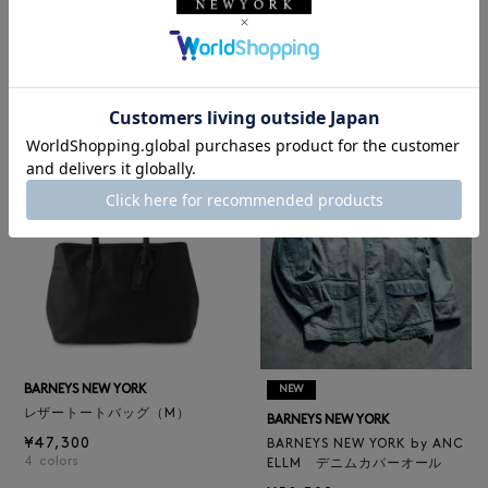
NEW
NEW
BARNEYS NEW YORK
BARNEYS NEW YORK
BARNEYS NEW YORK by ANC
ロゴ入りPVC保冷トートバッ
ELLM ホースレザーブルゾン
グ／ドット柄
¥165,000
¥6,600
BARNEYS NEW YORK
NEW
レザートートバッグ（M）
BARNEYS NEW YORK
¥47,300
BARNEYS NEW YORK by ANC
4
colors
ELLM デニムカバーオール