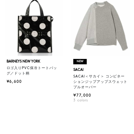
BARNEYS NEW YORK
NEW
ロゴ入りPVC保冷トートバッ
SACAI
グ／ドット柄
SACAI＜サカイ＞ コンビネー
¥6,600
ションジップアップスウェット
プルオーバー
¥77,000
3
colors