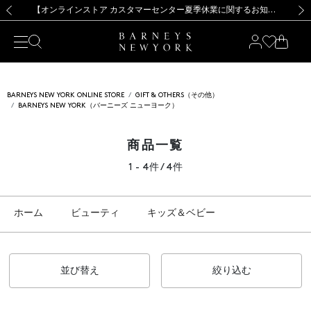
熊本県を中心とした地震の影響によるお荷物のお届けについて
【夏季休業に伴う出荷一時停止のお知らせ】(2026.8.7)
【夏季休業に伴う出荷一時停止のお知らせ】(2026.8.7)
【開催中】SUMMER SALEのご案内・ご注意事項
【オンラインストア カスタマーセンター夏季休業に関するお知らせ】（2026.8.7）
新規登録のお客様も対象！＜MY BARNEYS＞会員のお客様は11,000円（税込）以上のお買上げで常時送料無料！お買い物の際は会員登録を！
【夏季休業に伴う返品・交換承り一時停止のお知らせ】（2026.8.5）
新規登録のお客様も対象！＜MY BARNEYS＞会員のお客様は11,000円（税込）以上のお買上げで常時送料無料！お買い物の際は会員登録を！
前の画像
次の
BARNEYS NEW YORK ONLINE STORE
GIFT & OTHERS（その他）
BARNEYS NEW YORK（バーニーズ ニューヨーク）
商品一覧
1 - 4件 / 4件
ホーム
ビューティ
キッズ＆ベビー
並び替え
絞り込む