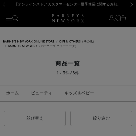
熊本県を中心とした地震の影響によるお荷物のお届けについて
【夏季休業に伴う出荷一時停止のお知らせ】(2026.8.7)
【夏季休業に伴う出荷一時停止のお知らせ】(2026.8.7)
【開催中】SUMMER SALEのご案内・ご注意事項
【オンラインストア カスタマーセンター夏季休業に関するお知らせ】（2026.8.7）
新規登録のお客様も対象！＜MY BARNEYS＞会員のお客様は11,000円（税込）以上のお買上げで常時送料無料！お買い物の際は会員登録を！
【夏季休業に伴う返品・交換承り一時停止のお知らせ】（2026.8.5）
新規登録のお客様も対象！＜MY BARNEYS＞会員のお客様は11,000円（税込）以上のお買上げで常時送料無料！お買い物の際は会員登録を！
前の画像
次の
BARNEYS NEW YORK ONLINE STORE
GIFT & OTHERS（その他）
BARNEYS NEW YORK（バーニーズ ニューヨーク）
商品一覧
1 - 3件 / 3件
ホーム
ビューティ
キッズ＆ベビー
並び替え
絞り込む