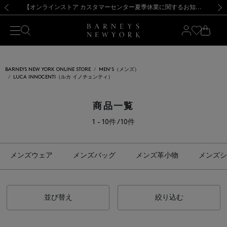
熊本県を中心とした地震の影響によるお荷物のお届けについて
【夏季休業に伴う出荷一時停止のお知らせ】(2026.8.7)
【夏季休業に伴う出荷一時停止のお知らせ】(2026.8.7)
【開催中】SUMMER SALEのご案内・ご注意事項
【オンラインストア カスタマーセンター夏季休業に関するお知らせ】（2026.8.7）
新規登録のお客様も対象！＜MY BARNEYS＞会員のお客様は11,000円（税込）以上のお買上げで常時送料無料！お買い物の際は会員登録を！
【夏季休業に伴う返品・交換承り一時停止のお知らせ】（2026.8.5）
新規登録のお客様も対象！＜MY BARNEYS＞会員のお客様は11,000円（税込）以上のお買上げで常時送料無料！お買い物の際は会員登録を！
前の画像
次の
BARNEYS NEW YORK ONLINE STORE
MEN'S（メンズ）
LUCA INNOCENTI（ルカ イノチェンティ）
商品一覧
1 - 10件 / 10件
メンズウェア
メンズバッグ
メンズ革小物
メンズシ
並び替え
絞り込む