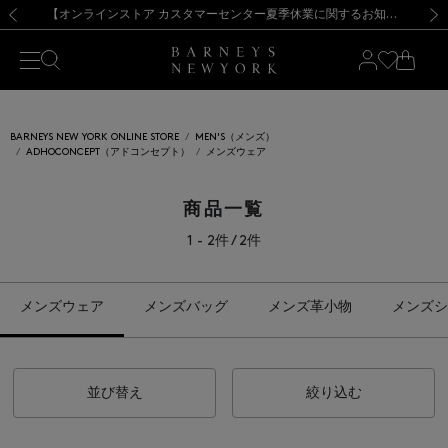
熊本県を中心とした地震の影響によるお荷物のお届けについて
【夏季休業に伴う出荷一時停止のお知らせ】(2026.8.7)
【夏季休業に伴う出荷一時停止のお知らせ】(2026.8.7)
【開催中】SUMMER SALEのご案内・ご注意事項
【オンラインストア カスタマーセンター夏季休業に関するお知らせ】（2026.8.7）
新規登録のお客様も対象！＜MY BARNEYS＞会員のお客様は11,000円（税込）以上のお買上げで常時送料無料！お買い物の際は会員登録を！
【夏季休業に伴う返品・交換承り一時停止のお知らせ】（2026.8.5）
新規登録のお客様も対象！＜MY BARNEYS＞会員のお客様は11,000円（税込）以上のお買上げで常時送料無料！お買い物の際は会員登録を！
前の画像
次の
BARNEYS NEW YORK ONLINE STORE
MEN'S（メンズ）
ADHOCONCEPT（アドコンセプト）
メンズウェア
商品一覧
1 - 2件 / 2件
メンズウェア
メンズバッグ
メンズ革小物
メンズシ
並び替え
絞り込む