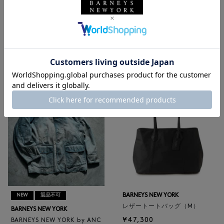
NEW
返品不可
NEW
BARNEYS NEW YORK
BARNEYS NEW YORK
BARNEYS NEW YORK by ANC
ロゴ入りPVC保冷トートバッ
ELLM ホースレザーブルゾン
グ／ドット柄
¥165,000
¥6,600
BARNEYS NEW YORK
NEW
返品不可
レザートートバッグ（M）
BARNEYS NEW YORK
¥47,300
BARNEYS NEW YORK by ANC