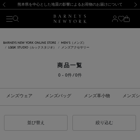
熊本県を中心とした地震の影響によるお荷物のお届けについて
【開催中】SUMMER SALEのご案内・ご注意事項
新規登録のお客様も対象！＜MY BARNEYS＞会員のお客様は11,000円（税込）以上のお買上げで常時送料無料！お買い物の際は会員登録を！
【夏季休業に伴う返品・交換承り一時停止のお知らせ】（2026.8.5）
新規登録のお客様も対象！＜MY BARNEYS＞会員のお客様は11,000円（税込）以上のお買上げで常時送料無料！お買い物の際は会員登録を！
【夏季休業に伴う返品・交換承り一時停止のお知らせ】（2026.8.5）
前の画像
次の
BARNEYS NEW YORK ONLINE STORE
MEN'S（メンズ）
LQQK STUDIO（ルックスタジオ）
メンズアクセサリー
商品一覧
0 - 0件 / 0件
メンズウェア
メンズバッグ
メンズ革小物
メンズシ
並び替え
絞り込む