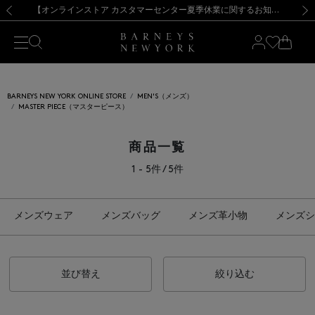
熊本県を中心とした地震の影響によるお荷物のお届けについて
【夏季休業に伴う出荷一時停止のお知らせ】(2026.8.7)
【夏季休業に伴う出荷一時停止のお知らせ】(2026.8.7)
【開催中】SUMMER SALEのご案内・ご注意事項
【オンラインストア カスタマーセンター夏季休業に関するお知らせ】（2026.8.7）
新規登録のお客様も対象！＜MY BARNEYS＞会員のお客様は11,000円（税込）以上のお買上げで常時送料無料！お買い物の際は会員登録を！
【夏季休業に伴う返品・交換承り一時停止のお知らせ】（2026.8.5）
新規登録のお客様も対象！＜MY BARNEYS＞会員のお客様は11,000円（税込）以上のお買上げで常時送料無料！お買い物の際は会員登録を！
前の画像
次の
BARNEYS NEW YORK ONLINE STORE
MEN'S（メンズ）
MASTER PIECE（マスターピース）
商品一覧
1 - 5件 / 5件
メンズウェア
メンズバッグ
メンズ革小物
メンズシ
並び替え
絞り込む