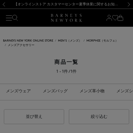
熊本県を中心とした地震の影響によるお荷物のお届けについて
【夏季休業に伴う出荷一時停止のお知らせ】(2026.8.7)
【夏季休業に伴う出荷一時停止のお知らせ】(2026.8.7)
【開催中】SUMMER SALEのご案内・ご注意事項
【オンラインストア カスタマーセンター夏季休業に関するお知らせ】（2026.8.7）
新規登録のお客様も対象！＜MY BARNEYS＞会員のお客様は11,000円（税込）以上のお買上げで常時送料無料！お買い物の際は会員登録を！
【夏季休業に伴う返品・交換承り一時停止のお知らせ】（2026.8.5）
新規登録のお客様も対象！＜MY BARNEYS＞会員のお客様は11,000円（税込）以上のお買上げで常時送料無料！お買い物の際は会員登録を！
前の画像
次の
BARNEYS NEW YORK ONLINE STORE
MEN'S（メンズ）
MORPHEE（モルフェ）
メンズアクセサリー
商品一覧
1 - 1件 / 1件
メンズウェア
メンズバッグ
メンズ革小物
メンズシ
並び替え
絞り込む