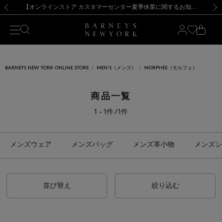
熊本県を中心とした地震の影響によるお荷物のお届けについて
【夏季休業に伴う出荷一時停止のお知らせ】(2026.8.7)
【夏季休業に伴う出荷一時停止のお知らせ】(2026.8.7)
【開催中】SUMMER SALEのご案内・ご注意事項
【オンラインストア カスタマーセンター夏季休業に関するお知らせ】（2026.8.7）
新規登録のお客様も対象！＜MY BARNEYS＞会員のお客様は11,000円（税込）以上のお買上げで常時送料無料！お買い物の際は会員登録を！
【夏季休業に伴う返品・交換承り一時停止のお知らせ】（2026.8.5）
新規登録のお客様も対象！＜MY BARNEYS＞会員のお客様は11,000円（税込）以上のお買上げで常時送料無料！お買い物の際は会員登録を！
前の画像
次の
BARNEYS NEW YORK ONLINE STORE
MEN'S（メンズ）
MORPHEE（モルフェ）
商品一覧
1 - 1件 / 1件
メンズウェア
メンズバッグ
メンズ革小物
メンズシ
並び替え
絞り込む