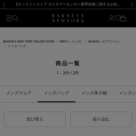
熊本県を中心とした地震の影響によるお荷物のお届けについて
【夏季休業に伴う出荷一時停止のお知らせ】(2026.8.7)
【夏季休業に伴う出荷一時停止のお知らせ】(2026.8.7)
【開催中】SUMMER SALEのご案内・ご注意事項
【オンラインストア カスタマーセンター夏季休業に関するお知らせ】（2026.8.7）
新規登録のお客様も対象！＜MY BARNEYS＞会員のお客様は11,000円（税込）以上のお買上げで常時送料無料！お買い物の際は会員登録を！
【夏季休業に伴う返品・交換承り一時停止のお知らせ】（2026.8.5）
新規登録のお客様も対象！＜MY BARNEYS＞会員のお客様は11,000円（税込）以上のお買上げで常時送料無料！お買い物の際は会員登録を！
前の画像
次の
BARNEYS NEW YORK ONLINE STORE
MEN'S（メンズ）
BIAGINI（ビアジーニ）
メンズバッグ
商品一覧
1 - 2件 / 2件
メンズウェア
メンズバッグ
メンズ革小物
メンズシ
並び替え
絞り込む