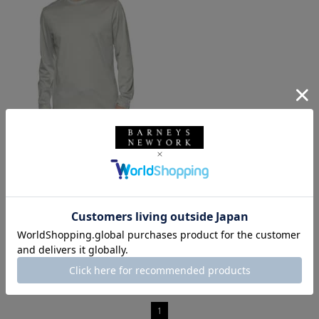
SALE
返品不可
ギフトラッピング不可
KETROY
KETROY＜ケトロイ＞ バーニー
ズ ニューヨーク限定 ロングスリ
ーブカットソー
¥27,500
¥15,125
45% OFF
1