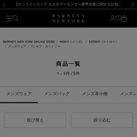
熊本県を中心とした地震の影響によるお荷物のお届けについて
【夏季休業に伴う出荷一時停止のお知らせ】(2026.8.7)
【夏季休業に伴う出荷一時停止のお知らせ】(2026.8.7)
【開催中】SUMMER SALEのご案内・ご注意事項
【オンラインストア カスタマーセンター夏季休業に関するお知らせ】（2026.8.7）
新規登録のお客様も対象！＜MY BARNEYS＞会員のお客様は11,000円（税込）以上のお買上げで常時送料無料！お買い物の際は会員登録を！
【夏季休業に伴う返品・交換承り一時停止のお知らせ】（2026.8.5）
新規登録のお客様も対象！＜MY BARNEYS＞会員のお客様は11,000円（税込）以上のお買上げで常時送料無料！お買い物の際は会員登録を！
前の画像
次の
BARNEYS NEW YORK ONLINE STORE
MEN'S（メンズ）
KETROY（ケトロイ）
メンズウェア
Tシャツ・カットソー
商品一覧
1 - 5件 / 5件
メンズウェア
メンズバッグ
メンズ革小物
メンズシ
並び替え
絞り込む