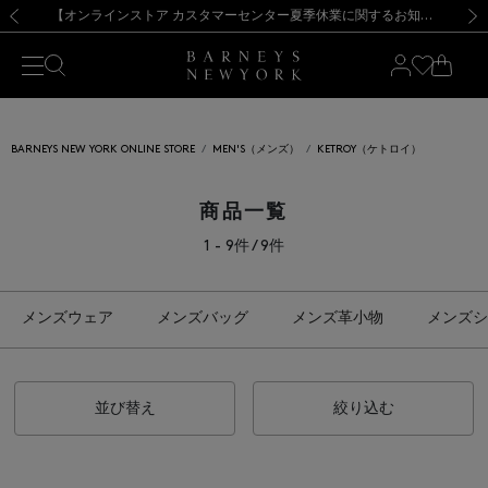
熊本県を中心とした地震の影響によるお荷物のお届けについて
【夏季休業に伴う出荷一時停止のお知らせ】(2026.8.7)
【夏季休業に伴う出荷一時停止のお知らせ】(2026.8.7)
【開催中】SUMMER SALEのご案内・ご注意事項
【オンラインストア カスタマーセンター夏季休業に関するお知らせ】（2026.8.7）
新規登録のお客様も対象！＜MY BARNEYS＞会員のお客様は11,000円（税込）以上のお買上げで常時送料無料！お買い物の際は会員登録を！
【夏季休業に伴う返品・交換承り一時停止のお知らせ】（2026.8.5）
新規登録のお客様も対象！＜MY BARNEYS＞会員のお客様は11,000円（税込）以上のお買上げで常時送料無料！お買い物の際は会員登録を！
前の画像
次の
BARNEYS NEW YORK ONLINE STORE
MEN'S（メンズ）
KETROY（ケトロイ）
商品一覧
1 - 9件 / 9件
メンズウェア
メンズバッグ
メンズ革小物
メンズシ
並び替え
絞り込む