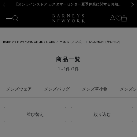
熊本県を中心とした地震の影響によるお荷物のお届けについて
【夏季休業に伴う出荷一時停止のお知らせ】(2026.8.7)
【夏季休業に伴う出荷一時停止のお知らせ】(2026.8.7)
【開催中】SUMMER SALEのご案内・ご注意事項
【オンラインストア カスタマーセンター夏季休業に関するお知らせ】（2026.8.7）
新規登録のお客様も対象！＜MY BARNEYS＞会員のお客様は11,000円（税込）以上のお買上げで常時送料無料！お買い物の際は会員登録を！
【夏季休業に伴う返品・交換承り一時停止のお知らせ】（2026.8.5）
新規登録のお客様も対象！＜MY BARNEYS＞会員のお客様は11,000円（税込）以上のお買上げで常時送料無料！お買い物の際は会員登録を！
前の画像
次の
BARNEYS NEW YORK ONLINE STORE
MEN'S（メンズ）
SALOMON（サロモン）
商品一覧
1 - 1件 / 1件
メンズウェア
メンズバッグ
メンズ革小物
メンズシ
並び替え
絞り込む