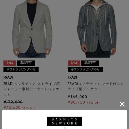
SALE
返品不可
SALE
返品不可
ギフトラッピング不可
ギフトラッピング不可
FRADI
FRADI
FRADI＜フラディ＞ ストライプ柄
FRADI＜フラディ＞ フード付スト
ジャージー素材テーラードジャケ
ライプ柄ジャケット
ット
¥165,000
¥132,000
¥90,750
45% OFF
¥72,600
45% OFF
1