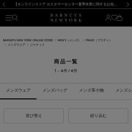
熊本県を中心とした地震の影響によるお荷物のお届けについて
【夏季休業に伴う出荷一時停止のお知らせ】(2026.8.7)
【夏季休業に伴う出荷一時停止のお知らせ】(2026.8.7)
【開催中】SUMMER SALEのご案内・ご注意事項
【オンラインストア カスタマーセンター夏季休業に関するお知らせ】（2026.8.7）
新規登録のお客様も対象！＜MY BARNEYS＞会員のお客様は11,000円（税込）以上のお買上げで常時送料無料！お買い物の際は会員登録を！
【夏季休業に伴う返品・交換承り一時停止のお知らせ】（2026.8.5）
新規登録のお客様も対象！＜MY BARNEYS＞会員のお客様は11,000円（税込）以上のお買上げで常時送料無料！お買い物の際は会員登録を！
前の画像
次の
BARNEYS NEW YORK ONLINE STORE
MEN'S（メンズ）
FRADI（フラディ）
メンズウェア
ジャケット
商品一覧
1 - 4件 / 4件
メンズウェア
メンズバッグ
メンズ革小物
メンズシ
並び替え
絞り込む