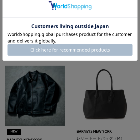
メンズウェア
|
メンズバッグ
|
メンズ革小物
|
メンズシューズ
|
メンズアクセサリー
|
ゴルフ
RECOMMEND
BARNEYS NEW YORK
NEW
レザートートバッグ（M）