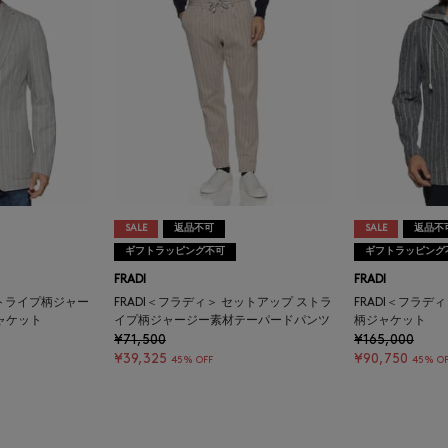
SALE
返品不可
SALE
返品不
ギフトラッピング不可
ギフトラッピング
FRADI
FRADI
ストライプ柄ジャー
FRADI＜フラディ＞ セットアップ ストラ
FRADI＜フラデ
ャケット
イプ柄ジャージー素材テーパードパンツ
柄ジャケット
¥71,500
¥165,000
¥39,325
¥90,750
45% OFF
45% OF