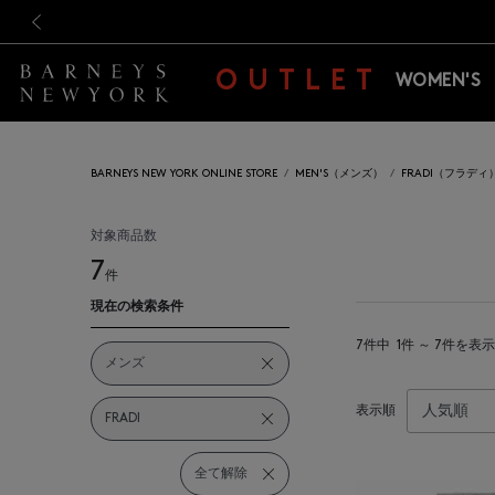
新規登録のお客様も対象！＜M
新規登録のお客様も対象！＜M
前の画像
OUTLET
WOMEN'S
BARNEYS NEW YORK ONLINE STORE
MEN'S（メンズ）
FRADI（フラディ
対象商品数
7
件
現在の検索条件
7件中
1件 ～ 7件を表示
メンズ
表示順
FRADI
全て解除