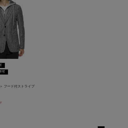
可
不可
ィ＞ フード付ストライプ
F