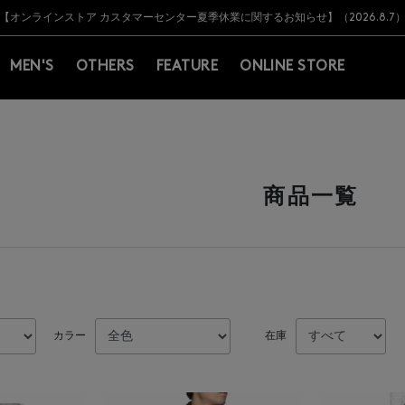
Y BARNEYS＞会員のお客様は11,000円（税込）以上のお買上げで常時送料無
Y BARNEYS＞会員のお客様は11,000円（税込）以上のお買上げで常時送料無
【オンラインストア カスタマーセンター夏季休業に関するお知らせ】（2026.8.7
【夏季休業に伴う返品・交換承り一時停止のお知らせ】（2026.8.5）
熊本県を中心とした地震の影響によるお荷物のお届けについて
【夏季休業に伴う出荷一時停止のお知らせ】(2026.8.7)
【夏季休業に伴う出荷一時停止のお知らせ】(2026.8.7)
【開催中】SUMMER SALEのご案内・ご注意事項
MEN'S
OTHERS
FEATURE
ONLINE STORE
）
商品一覧
カラー
在庫