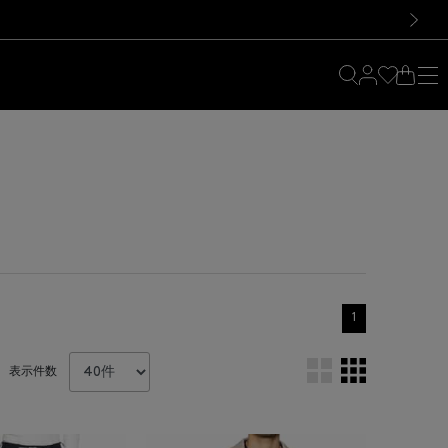
料！お買い物の際は会員登録を！
料！お買い物の際は会員登録を！
）
次の画像
1
表示件数