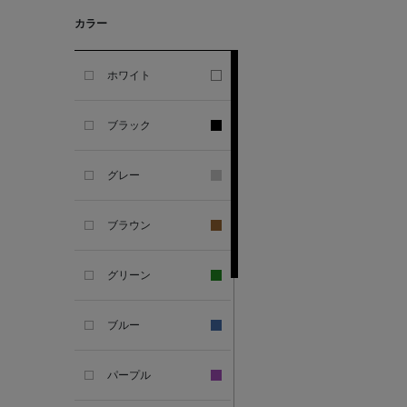
GHERARDI
カラー
ALL THE WAYS TO SAY
ホワイト
ALPO
ブラック
ALTEA
グレー
AMIRI
ブラウン
AMOMENTO
グリーン
ANCELLM
ブルー
ANCIENT GREEK
SANDAL
パープル