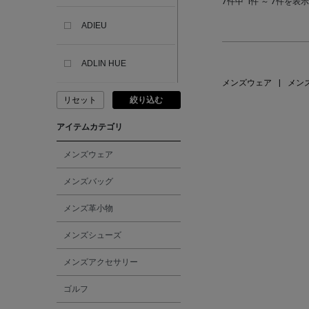
7件中
1件 ～ 7件を表示
ADIEU
ADLIN HUE
メンズウェア
|
メン
リセット
絞り込む
ADVISORY BOARD
CRYSTALS
アイテムカテゴリ
AESOP
メンズウェア
メンズバッグ
AETA
メンズ革小物
AKIKO OGAWA.
メンズシューズ
メンズアクセサリー
ALBERT THURSTON
ゴルフ
ALESSANDRO