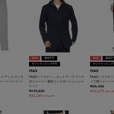
SALE
返品不可
SALE
返品不
ギフトラッピング不可
ギフトラッピング
FRADI
FRADI
セットアップ ストラ
FRADI＜フラディ＞ セットアップ フード
FRADI＜フラデ
テーパードパンツ
付ジャージー素材コンビネーションジャ
イプ柄ジャージ
ケット
¥59,400
¥149,600
¥32,670
45% OF
¥82,280
45% OFF