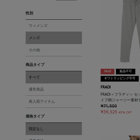
性別
ウィメンズ
メンズ
その他
商品タイプ
SALE
返品不可
すべて
ギフトラッピング不可
FRADI
通常商品
FRADI＜フラディ＞ 
イプ柄ジャージー素材
再入荷アイテム
¥71,500
¥39,325
45% OFF
価格タイプ
指定なし