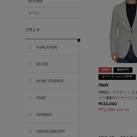
通常価格
セール
ブランド
A VACATION
ACATE
SALE
返品不可
ギフトラッピング不可
ACNE STUDIOS
FRADI
FRADI＜フラディ＞ 
AD&C
ジー素材テーラードジ
¥132,000
¥72,600
45% OFF
ADAWAS
ADHOCONCEPT