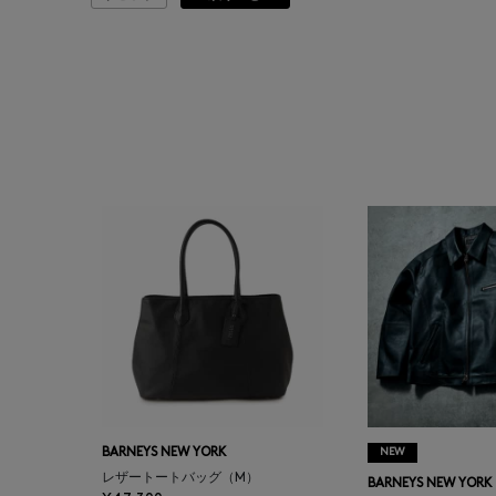
ATELIER AMBOISE
ATELIER EDITION
ATHENA NEW YORK
ATHLETICS FTWR
ATTO VANNUCCI
FIRENZE
AURALEE
AUTRY
BARNEYS NEW YORK
NEW
BAGUTTA
レザートートバッグ（M）
BARNEYS NEW YORK