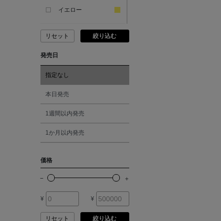
ANDERSONS
イエロー
リセット
絞り込む
ANTIPAST
ピンク
発売日
ANYA HINDMARCH
レッド
指定なし
ARCS LONDON
オレンジ
本日発売
1週間以内発売
ARIANNA
シルバー
1か月以内発売
ARIZONA LOVE
ゴールド
価格
ARMA
その他
¥
¥
ASAUCE MELER
リセット
絞り込む