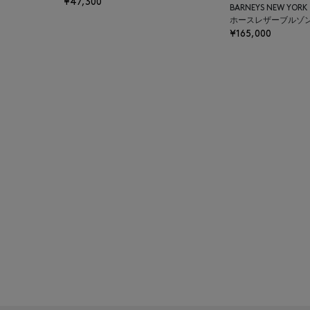
¥47,300
BARNEYS NEW YOR
BAKUNE
ホースレザーブルゾ
¥165,000
BALENCIAGA
BARBA
BARNEYS NEW YORK
BARNEYS NEWYORK
BEAUTY
BASERANGE
BE.ABLE
BEAUTY:BEAST