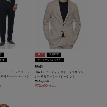
可
SALE
返品不可
不可
ギフトラッピング不可
FRADI
ィ＞ セットアップ ストラ
FRADI＜フラディ＞ ストライプ柄ジャー
ー素材テーパードパンツ
ジー素材テーラードジャケット
¥132,000
¥72,600
F
45% OFF