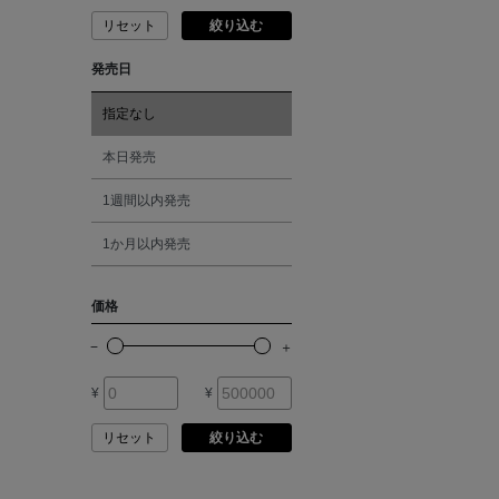
リセット
絞り込む
ANDERSONS
ピンク
発売日
ANTIPAST
レッド
指定なし
ANYA HINDMARCH
オレンジ
本日発売
1週間以内発売
ARCS LONDON
シルバー
1か月以内発売
ARIANNA
ゴールド
価格
ARIZONA LOVE
その他
¥
¥
ARMA
リセット
絞り込む
ASAUCE MELER