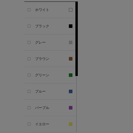
GHERARDI
ホワイト
ALL THE WAYS TO SAY
ブラック
ALPO
グレー
ALTEA
ブラウン
AMIRI
グリーン
AMOMENTO
ブルー
ANCELLM
パープル
ANCIENT GREEK
SANDAL
イエロー