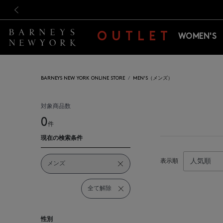
新規登録のお客様も対象！＜M
新規登録のお客様も対象！＜M
前の画像
OUTLET
WOMEN'S
BARNEYS NEW YORK ONLINE STORE
MEN'S（メンズ）
対象商品数
0
件
現在の検索条件
表示順
メンズ
全て解除
性別