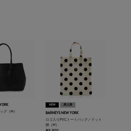
 YORK
NEW
再入荷
ッグ（M）
BARNEYS NEW YORK
ロゴ入りPVCトートバッグ／ドット
柄（M）
¥9,900