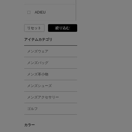
ADIEU
リセット
絞り込む
ADLIN HUE
アイテムカテゴリ
ADVISORY BOARD
CRYSTALS
メンズウェア
メンズバッグ
AESOP
メンズ革小物
AETA
メンズシューズ
メンズアクセサリー
AKIKO OGAWA.
ゴルフ
ALBERT THURSTON
カラー
ALESSANDRO