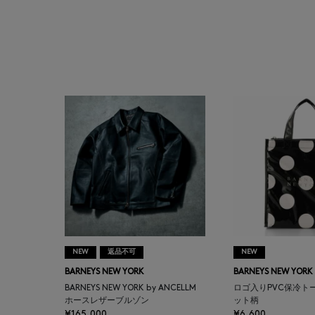
ATELIER AMBOISE
ATELIER EDITION
ATHENA NEW YORK
ATHLETICS FTWR
ATTO VANNUCCI
FIRENZE
AURALEE
NEW
返品不可
NEW
AUTRY
BARNEYS NEW YORK
BARNEYS NEW YORK
BARNEYS NEW YORK by ANCELLM
ロゴ入りPVC保冷ト
BAGUTTA
ホースレザーブルゾン
ット柄
¥165,000
¥6,600