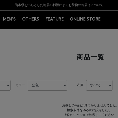
Y BARNEYS＞会員のお客様は11,000円（税込）以上のお買上げで常時送料無
Y BARNEYS＞会員のお客様は11,000円（税込）以上のお買上げで常時送料無
【夏季休業に伴う返品・交換承り一時停止のお知らせ】（2026.8.5）
【夏季休業に伴う返品・交換承り一時停止のお知らせ】（2026.8.5）
熊本県を中心とした地震の影響によるお荷物のお届けについて
【開催中】SUMMER SALEのご案内・ご注意事項
MEN'S
OTHERS
FEATURE
ONLINE STORE
商品一覧
カラー
在庫
お探しの商品が見つかりませんでした
検索条件をゆるめに設定したり、
上位のジャンルで検索してください。