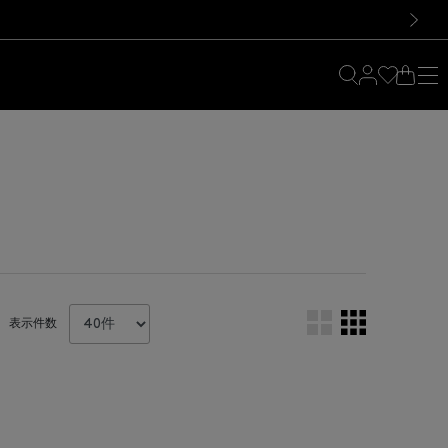
料！お買い物の際は会員登録を！
料！お買い物の際は会員登録を！
次の画像
表示件数
。